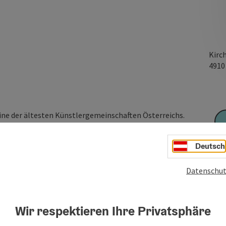
Kirc
491
ine der ältesten Künstlergemeinschaften Österreichs.
hr einsehbar. Die Gildenmeister können sich hier sehr gut
iniges vor. So sollen Ausstellungen, Lesungen, Musik-
Deutsch
lde zeigen.
Datenschut
Wir respektieren Ihre Privatsphäre