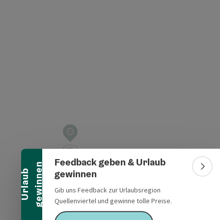
t öffnen
Banner einklappen
Feedback geben & Urlaub
n
Bann
gewinnen
U
r
l
a
u
b
g
e
w
i
n
n
e
Gib uns Feedback zur Urlaubsregion
Quellenviertel und gewinne tolle Preise.