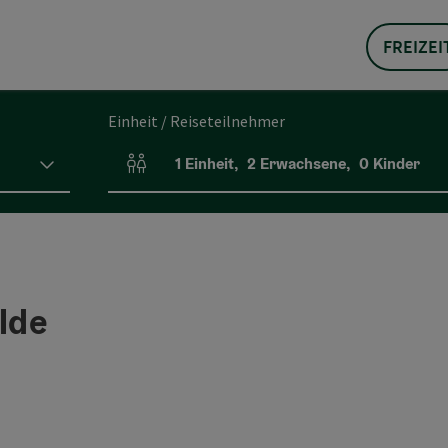
FREIZEI
Einheit / Reiseteilnehmer
1
Einheit
,
2
Erwachsene
,
0
Kinder
Einheitenanzahl und Personenfelder
lde