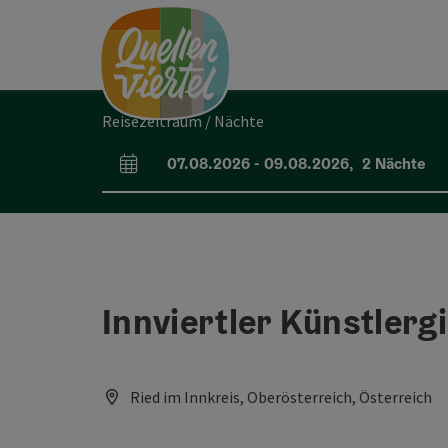
Accesskey
Accesskey
Accesskey
Zum Inhalt
Zur Navigation
Zum Seitenanfang
[0]
[1]
[2]
Reisezeitraum / Nächte
07.08.2026
-
09.08.2026
,
2
Nächte
An- und Abreisefelder
Innviertler Künstlergi
Ried im Innkreis, Oberösterreich, Österreich