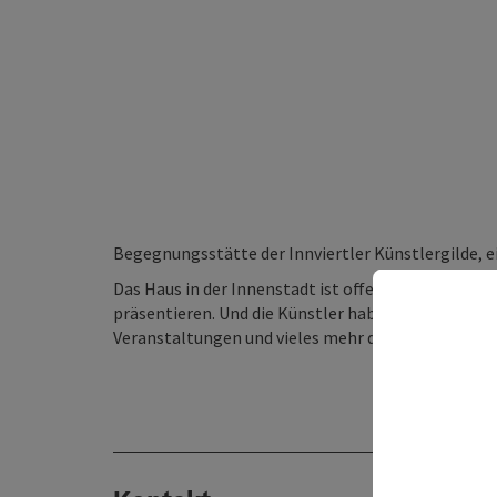
Begegnungsstätte der Innviertler Künstlergilde, e
Das Haus in der Innenstadt ist offen, von außen se
präsentieren. Und die Künstler haben in dem Haus e
Veranstaltungen und vieles mehr die Vielfalt der Gi