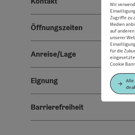
Kontakt
Wir verwend
Einwilligun
Zugriffe zu 
Medien anbi
Öffnungszeiten
auf anderen
unserer Web
Einwilligun
für die Zuku
Anreise/Lage
eingesetzte
Cookie Bann
Eignung
Alle
deak
Barrierefreiheit