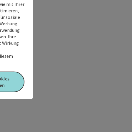
ie mit Ihrer
timieren,
ür soziale
e Werbung
Verwendung
en. Ihre
it Wirkung
 diesem
okies
en