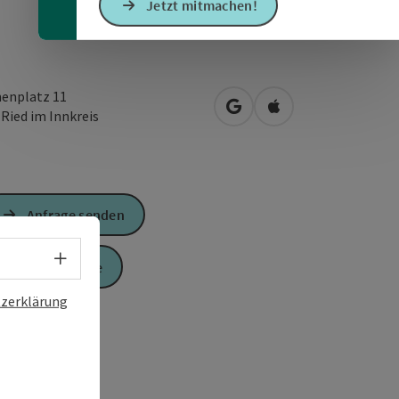
Jetzt mitmachen!
henplatz 11
in Google Maps öffnen
in Apple Maps öffn
0
Ried im Innkreis
Anfrage senden
Sprachwahl - Menü öffnen
Zur Website
zerklärung