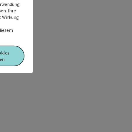
Verwendung
en. Ihre
it Wirkung
 diesem
okies
en