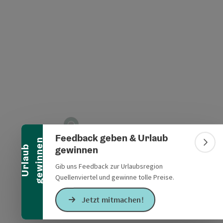
t öffnen
Banner einklappen
Feedback geben & Urlaub
n
Bann
gewinnen
U
r
l
a
u
b
g
e
w
i
n
n
e
Gib uns Feedback zur Urlaubsregion
Quellenviertel und gewinne tolle Preise.
Jetzt mitmachen!