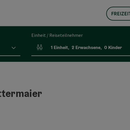
FREIZEI
Einheit / Reiseteilnehmer
1
Einheit
,
2
Erwachsene
,
0
Kinder
Einheitenanzahl und Personenfelder
ttermaier