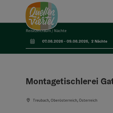
Accesskey
Accesskey
Accesskey
Zum Inhalt
Zur Navigation
Zum Seitenanfang
[0]
[1]
[2]
Reisezeitraum / Nächte
07.08.2026
-
09.08.2026
,
2
Nächte
An- und Abreisefelder
Montagetischlerei Ga
Treubach, Oberösterreich, Österreich