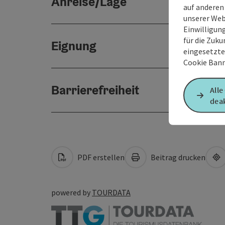
Anreise/Lage
auf anderen
unserer Web
Einwilligun
für die Zuku
Eignung
eingesetzte
Cookie Bann
Barrierefreiheit
Alle
deak
PDF erstellen
Beitrag drucken
powered by
TOURDATA