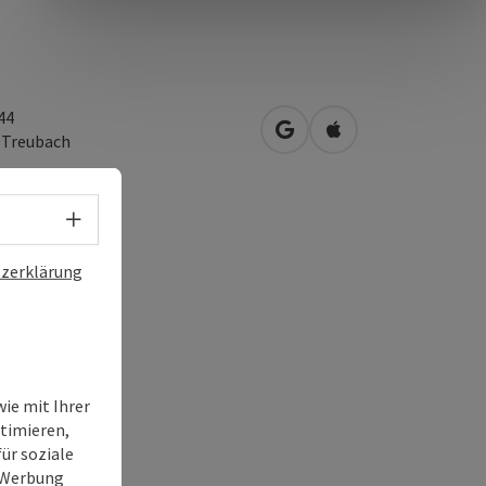
44
in Google Maps öffnen
in Apple Maps öffn
2
Treubach
Sprachwahl - Menü öffnen
zerklärung
ie mit Ihrer
timieren,
ür soziale
e Werbung