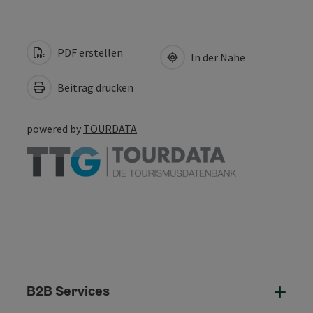
PDF erstellen
In der Nähe
Beitrag drucken
powered by
TOURDATA
B2B Services
B2B 