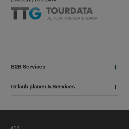
B2B Services
B2B 
Urlaub planen & Services
Urla
AGB