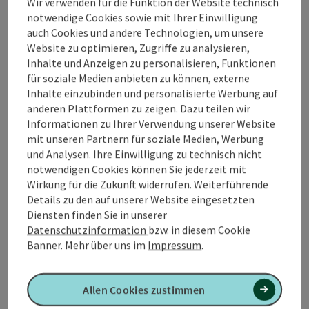
Wir verwenden für die Funktion der Website technisch
Für uns fertigen fast ausschließlich
notwendige Cookies sowie mit Ihrer Einwilligung
oberösterreichische Betriebe.
auch Cookies und andere Technologien, um unsere
Website zu optimieren, Zugriffe zu analysieren,
Inhalte und Anzeigen zu personalisieren, Funktionen
SCHAURAUM:
für soziale Medien anbieten zu können, externe
Rainerstraße 18
Inhalte einzubinden und personalisierte Werbung auf
4910 Ried im Innkreis
anderen Plattformen zu zeigen. Dazu teilen wir
Terminvereinbarungen unter 0676/4403679
Informationen zu Ihrer Verwendung unserer Website
mit unseren Partnern für soziale Medien, Werbung
BÜRO:
und Analysen. Ihre Einwilligung zu technisch nicht
Gunzing 57
notwendigen Cookies können Sie jederzeit mit
4923 Lohnsburg
Wirkung für die Zukunft widerrufen. Weiterführende
Tel.Nr.: 0676/4403609
Details zu den auf unserer Website eingesetzten
Fax: 07752/36947 oder office@gurtner-infrarot.at
Diensten finden Sie in unserer
Datenschutzinformation
bzw. in diesem Cookie
Banner.
Mehr über uns im
Impressum
.
Kontakt
Allen Cookies zustimmen