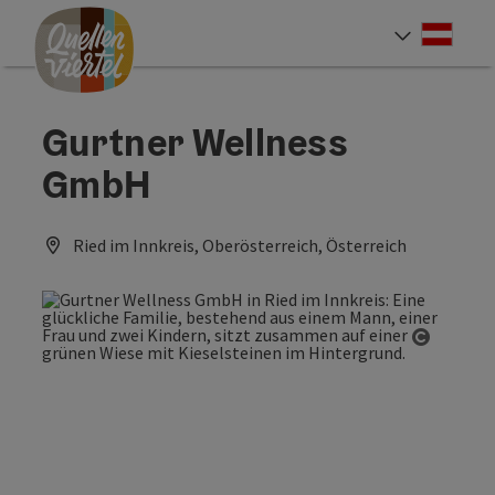
Accesskey
Accesskey
Accesskey
Zum Inhalt
Zur Navigation
Zum Seitenanfang
[0]
[1]
[2]
Deut
Sprach
Gurtner Wellness
GmbH
Ried im Innkreis, Oberösterreich, Österreich
Copyrig