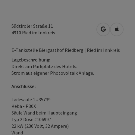
Südtiroler Straße 11
in Google Map
in Apple
4910
Ried im Innkreis
E-Tankstelle Biergasthof Riedberg | Ried im Innkreis
Lagebeschreibung:
Direkt am Parkplatz des Hotels.
Strom aus eigener Photovoltaik Anlage.
Anschlüsse:
Ladesäule 1 #35739
Keba - P30X
Säule Wand beim Haupteingang
Typ 2 Dose #106997
22 kW (230 Volt, 32 Ampere)
Wand