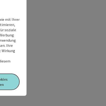
ie mit Ihrer
timieren,
ür soziale
e Werbung
Verwendung
en. Ihre
it Wirkung
 diesem
okies
en