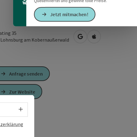
Quellenviertel und gewinne tolle Preise.
Jetzt mitmachen!
ting 35
in Google Maps öffnen
in Apple Maps öffn
3
Lohnsburg am Kobernaußerwald
Anfrage senden
Zur Website
Sprachwahl - Menü öffnen
zerklärung