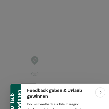
t öffnen
Banner einklappen
Feedback geben & Urlaub
n
Bann
gewinnen
U
r
l
a
u
b
g
e
w
i
n
n
e
Gib uns Feedback zur Urlaubsregion