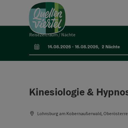
Accesskey
Accesskey
Accesskey
Zum Inhalt
Zur Navigation
Zum Seitenanfang
[0]
[1]
[2]
Reisezeitraum / Nächte
14.08.2026
-
16.08.2026
,
2
Nächte
An- und Abreisefelder
Kinesiologie & Hypno
Lohnsburg am Kobernaußerwald, Oberösterrei