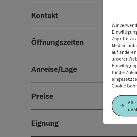
Kontakt
Wir verwend
Einwilligun
Zugriffe zu 
Öffnungszeiten
Medien anbi
auf anderen
unserer Web
Einwilligun
Anreise/Lage
für die Zuku
eingesetzte
Cookie Bann
Preise
Alle
deak
Eignung