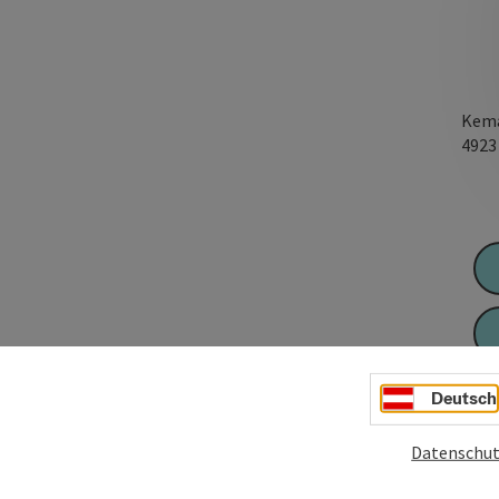
Kema
492
Deutsch
Datenschut