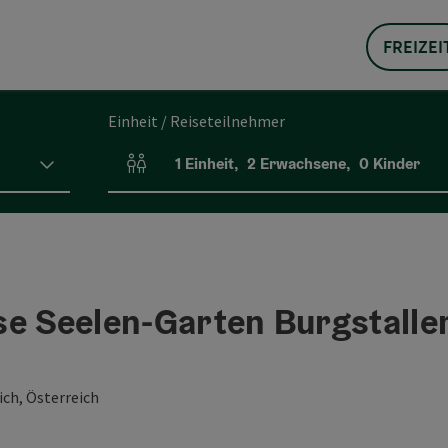
FREIZEI
Einheit / Reiseteilnehmer
1
Einheit
,
2
Erwachsene
,
0
Kinder
Einheitenanzahl und Personenfelder
se Seelen-Garten Burgstalle
ch, Österreich