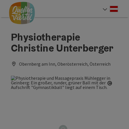
Accesskey
Accesskey
Accesskey
Zum Inhalt
Zur Navigation
Zum Seitenanfang
[0]
[1]
[2]
Deut
Sprach
Physiotherapie
Christine Unterberger
Obernberg am Inn, Oberösterreich, Österreich
Copyrig