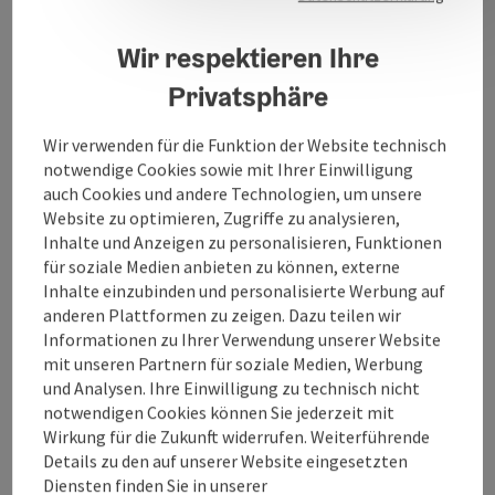
Therapie I Cranio Sacrake Therapie (Kinder &
Erwachsene) I Akupunktur
Wir respektieren Ihre
Privatsphäre
Wir verwenden für die Funktion der Website technisch
notwendige Cookies sowie mit Ihrer Einwilligung
Kontakt
auch Cookies und andere Technologien, um unsere
Website zu optimieren, Zugriffe zu analysieren,
Inhalte und Anzeigen zu personalisieren, Funktionen
Öffnungszeiten
für soziale Medien anbieten zu können, externe
Inhalte einzubinden und personalisierte Werbung auf
anderen Plattformen zu zeigen. Dazu teilen wir
Anreise/Lage
Informationen zu Ihrer Verwendung unserer Website
mit unseren Partnern für soziale Medien, Werbung
Preise
und Analysen. Ihre Einwilligung zu technisch nicht
notwendigen Cookies können Sie jederzeit mit
Wirkung für die Zukunft widerrufen. Weiterführende
Eignung
Details zu den auf unserer Website eingesetzten
Diensten finden Sie in unserer