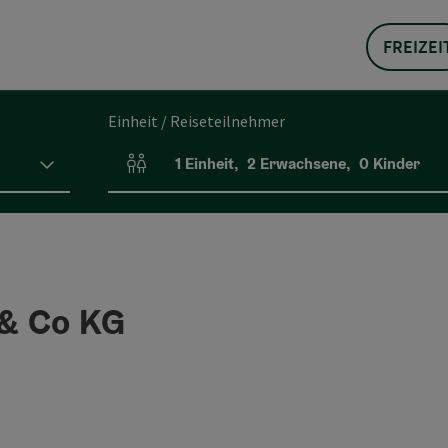
FREIZEI
Einheit / Reiseteilnehmer
1
Einheit
,
2
Erwachsene
,
0
Kinder
Einheitenanzahl und Personenfelder
& Co KG