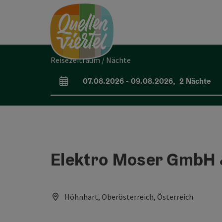
Accesskey
Accesskey
Accesskey
Zum Inhalt
Zur Navigation
Zum Seitenanfang
[0]
[1]
[2]
Reisezeitraum / Nächte
07.08.2026
-
09.08.2026
,
2
Nächte
An- und Abreisefelder
Elektro Moser GmbH 
Höhnhart, Oberösterreich, Österreich