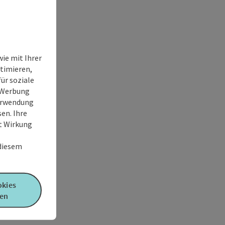
ie mit Ihrer
timieren,
ür soziale
e Werbung
Verwendung
en. Ihre
it Wirkung
 diesem
okies
en