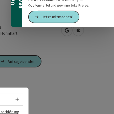
Quellenviertel und gewinne tolle Preise.
Jetzt mitmachen!
6
in Google Maps öffnen
in Apple Maps öffn
1
Höhnhart
Anfrage senden
Sprachwahl - Menü öffnen
zerklärung