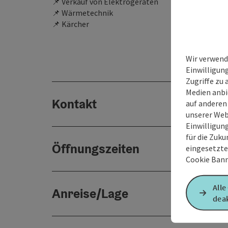
📌 Verkauf von Elektrogeräten
📌 Wärmetechnik
📌 Kärcher
Wir verwend
Einwilligun
Zugriffe zu 
Medien anbi
Kontakt
auf anderen
unserer Web
Einwilligun
für die Zuku
Öffnungszeiten
eingesetzte
Cookie Bann
Alle
Anreise/Lage
deak