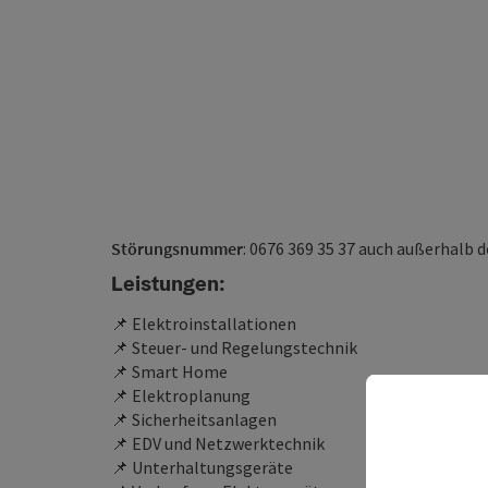
Störungsnummer
: 0676 369 35 37 auch außerhalb 
Leistungen:
📌 Elektroinstallationen
📌 Steuer- und Regelungstechnik
📌 Smart Home
📌 Elektroplanung
📌 Sicherheitsanlagen
📌 EDV und Netzwerktechnik
📌 Unterhaltungsgeräte