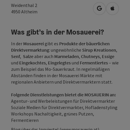
Weidenthal 2
in Google Map
in Apple
4950
Altheim
Was gibt’s in der Mosauerei?
In der
Mosauerei
gibt es
Produkte der bäuerlichen
Direktvermarktung
: ungewöhnliche
Sirup Kreationen
,
Senf
,
Salze
aber auch
Marmeladen
,
Chutneys
,
Essige
und
Eingekochtes
,
Eingelegtes
und
Fermentiertes
– wie
zum Beispiel das Mo-Sauerkraut. In regelmäßigen
Abständen finden in der Mosauerei Märkte mit
regionalen Anbietern und Direktvermarktern statt.
Folgende Dienstleistungen bietet die MOSAUERIN an:
Agentur- und Werbeleistungen für Direktvermarkter
Soziale Medien für Direktvermarkter, Hofladenstyling
Workshops Nachaltigkeit, grünes Putzen,
Fermentieren
Blog über das Innviertel (
www.mosauerin.at
)