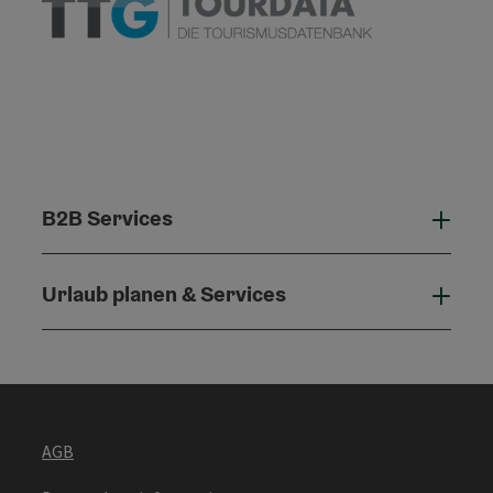
B2B Services
B2B 
Urlaub planen & Services
Urla
AGB