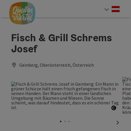
Accesskey
Accesskey
Accesskey
Zum Inhalt
Zur Navigation
Zum Seitenanfang
[0]
[1]
[2]
Deut
Sprach
Fisch & Grill Schrems
Josef
Geinberg, Oberösterreich, Österreich
Copyri
nächst