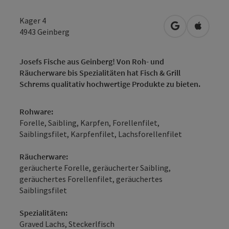
Kager 4
in Google Map
in Apple
4943
Geinberg
Josefs Fische aus Geinberg! Von Roh- und
Räucherware bis Spezialitäten hat Fisch & Grill
Schrems qualitativ hochwertige Produkte zu bieten.
Rohware:
Forelle, Saibling, Karpfen, Forellenfilet,
Saiblingsfilet, Karpfenfilet, Lachsforellenfilet
Räucherware:
geräucherte Forelle, geräucherter Saibling,
geräuchertes Forellenfilet, geräuchertes
Saiblingsfilet
Spezialitäten:
Graved Lachs, Steckerlfisch