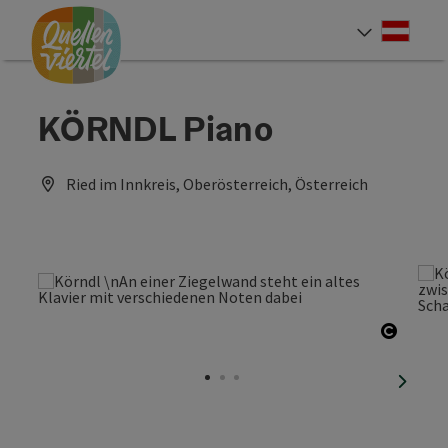
Accesskey
Accesskey
Accesskey
Zum Inhalt
Zur Navigation
Zum Seitenanfang
[0]
[1]
[2]
Deut
Sprach
KÖRNDL Piano
Ried im Innkreis, Oberösterreich, Österreich
Copyri
nächst