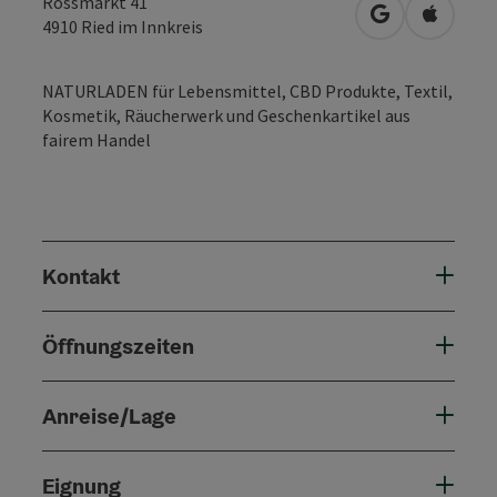
Rossmarkt 41
in Google Map
in Apple
4910
Ried im Innkreis
NATURLADEN für Lebensmittel, CBD Produkte, Textil,
Kosmetik, Räucherwerk und Geschenkartikel aus
fairem Handel
Kontakt
Öffnungszeiten
Anreise/Lage
Eignung