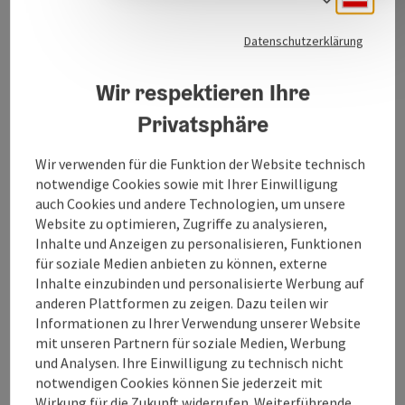
Unter diesem Motto sehen wir es als unsere Aufgabe,
Sie bei der Ausübung Ihrer schönen
Datenschutzerklärung
Freizeitbeschäftigung optimal zu unterstützen. Sie
finden bei uns neben den genau auf die Bedürfnisse des
Wir respektieren Ihre
Modellbauers abgestimmten Eigenprodukten das
gesamte Produktsortiment nahezu aller am Markt
Privatsphäre
vertretenen Hersteller.
Wir verwenden für die Funktion der Website technisch
notwendige Cookies sowie mit Ihrer Einwilligung
auch Cookies und andere Technologien, um unsere
Website zu optimieren, Zugriffe zu analysieren,
Kontakt
Inhalte und Anzeigen zu personalisieren, Funktionen
für soziale Medien anbieten zu können, externe
Inhalte einzubinden und personalisierte Werbung auf
Öffnungszeiten
anderen Plattformen zu zeigen. Dazu teilen wir
Informationen zu Ihrer Verwendung unserer Website
mit unseren Partnern für soziale Medien, Werbung
Anreise/Lage
und Analysen. Ihre Einwilligung zu technisch nicht
notwendigen Cookies können Sie jederzeit mit
Wirkung für die Zukunft widerrufen. Weiterführende