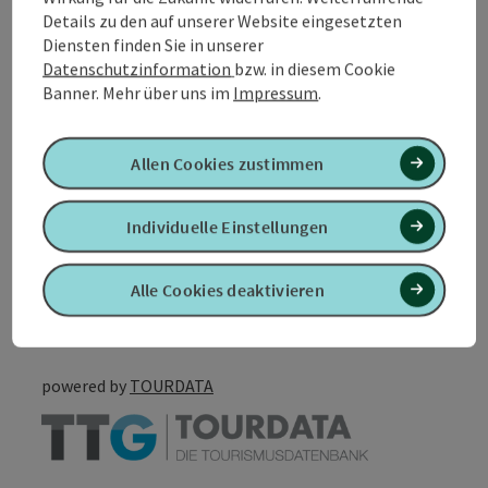
Preise
Details zu den auf unserer Website eingesetzten
Diensten finden Sie in unserer
Eignung
Datenschutzinformation
bzw. in diesem Cookie
Banner.
Mehr über uns im
Impressum
.
Barrierefreiheit
Allen Cookies zustimmen
Individuelle Einstellungen
PDF erstellen
In der Nähe
Alle Cookies deaktivieren
Beitrag drucken
powered by
TOURDATA