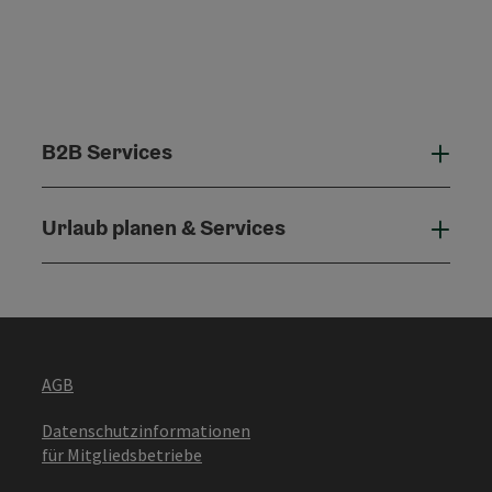
B2B Services
B2B 
Urlaub planen & Services
Urla
AGB
Datenschutzinformationen
für Mitgliedsbetriebe