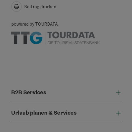
Beitrag drucken
powered by
TOURDATA
B2B Services
B2B 
Urlaub planen & Services
Urla