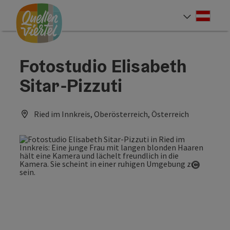
Accesskey
Accesskey
Accesskey
Zum Inhalt
Zur Navigation
Zum Seitenanfang
[0]
[1]
[2]
Deut
Sprach
Fotostudio Elisabeth
Sitar-Pizzuti
Ried im Innkreis, Oberösterreich, Österreich
Copyrig