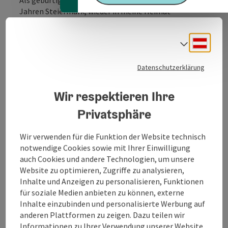
Jahren Steiermark, wieder in meine Heimat
zurückgekehrt und habe hier ein Fotostudio eröffnet.
Der Schwerpunkt meiner Arbeit liegt im Bereich
Deuts
Sprach
künstlerischer Portraitfotografie, Kinderfotografie
und Hochzeitsreportage. Die Fotografie begleitet
Datenschutzerklärung
mich nun schon seit über 15 Jahren, jedoch habe ich
auch in vielen anderen Bereichen Erfahrungen
Wir respektieren Ihre
sammeln dürfen.
So bin ich nicht nur Fotografin, sondern auch Stylistin
Privatsphäre
- das gibt mir die Möglichkeit, sowohl die
Vorstellungen des Kunden als auch meine eigenen
Wir verwenden für die Funktion der Website technisch
genau umsetzen zu können.
notwendige Cookies sowie mit Ihrer Einwilligung
In einem Beratungsgespräch vor dem Shooting
auch Cookies und andere Technologien, um unsere
sprechen wir über Ihre Wünsche und Vorstellungen.
Website zu optimieren, Zugriffe zu analysieren,
Auf diese Weise entstehen ...
Inhalte und Anzeigen zu personalisieren, Funktionen
Beschreibung vollständig anzeigen
für soziale Medien anbieten zu können, externe
Inhalte einzubinden und personalisierte Werbung auf
anderen Plattformen zu zeigen. Dazu teilen wir
Informationen zu Ihrer Verwendung unserer Website