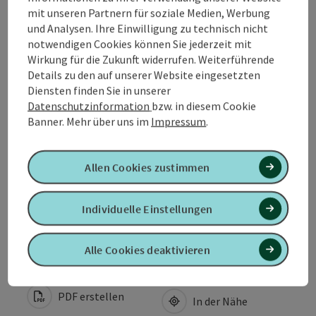
mit unseren Partnern für soziale Medien, Werbung
und Analysen. Ihre Einwilligung zu technisch nicht
Kontakt
notwendigen Cookies können Sie jederzeit mit
Wirkung für die Zukunft widerrufen. Weiterführende
Details zu den auf unserer Website eingesetzten
Öffnungszeiten
Diensten finden Sie in unserer
Datenschutzinformation
bzw. in diesem Cookie
Banner.
Mehr über uns im
Impressum
.
Anreise/Lage
Eignung
Allen Cookies zustimmen
Individuelle Einstellungen
Barrierefreiheit
Alle Cookies deaktivieren
PDF erstellen
In der Nähe