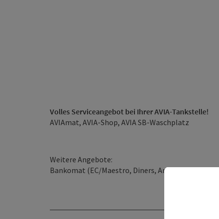
Volles Serviceangebot bei Ihrer AVIA-Tankstelle!
AVIAmat, AVIA-Shop, AVIA SB-Waschplatz
Weitere Angebote:
Bankomat (EC/Maestro, Diners, Amexco,
UTA,
DKV)