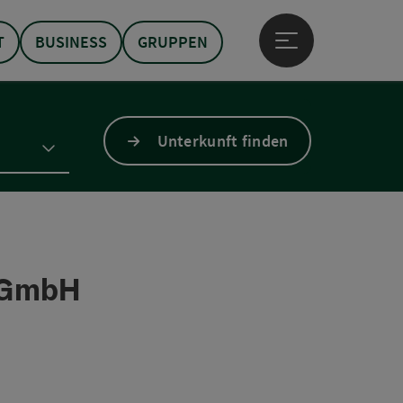
T
BUSINESS
GRUPPEN
Hauptmenü öffne
Unterkunft finden
B GmbH