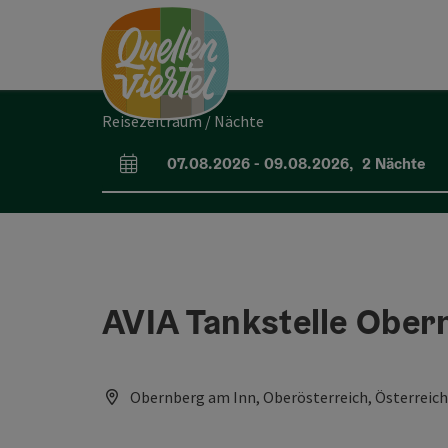
Accesskey
Accesskey
Accesskey
Zum Inhalt
Zur Navigation
Zum Seitenanfang
[0]
[1]
[2]
Reisezeitraum / Nächte
07.08.2026
-
09.08.2026
,
2
Nächte
An- und Abreisefelder
AVIA Tankstelle Ober
Obernberg am Inn, Oberösterreich, Österreich