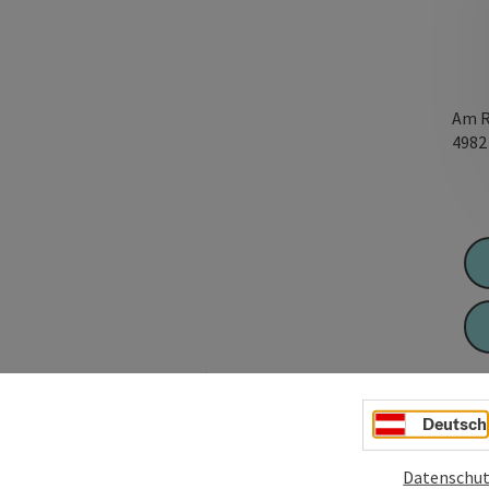
Am R
498
, Vignetten, Backshop, Café
Deutsch
Datenschut