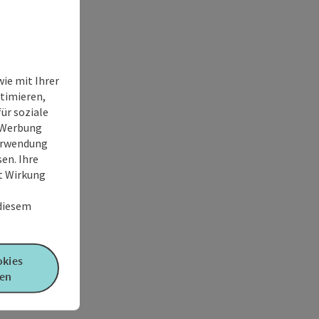
ie mit Ihrer
timieren,
ür soziale
e Werbung
Verwendung
en. Ihre
it Wirkung
 diesem
okies
en