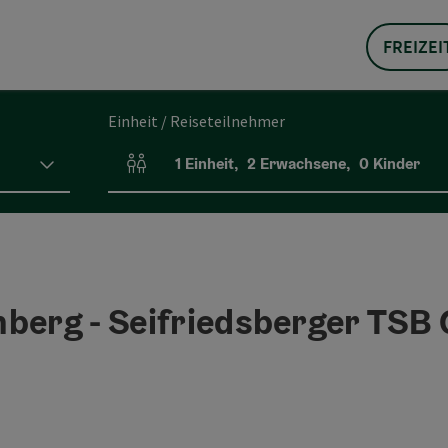
FREIZEI
Einheit / Reiseteilnehmer
1
Einheit
,
2
Erwachsene
,
0
Kinder
Einheitenanzahl und Personenfelder
nberg - Seifriedsberger TS