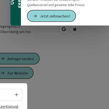
Quellenviertel und gewinne tolle Preise.
Jetzt mitmachen!
egengeißl 5
in Google Maps öffnen
in Apple Maps öffn
2
Obernberg am Inn
Anfrage senden
Zur Website
Sprachwahl - Menü öffnen
zerklärung