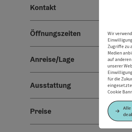
Kontakt
Öffnungszeiten
Wir verwend
Einwilligun
Zugriffe zu 
Medien anbi
Anreise/Lage
auf anderen
unserer Web
Einwilligun
für die Zuku
Ausstattung
eingesetzte
Cookie Bann
Alle
Preise
deak