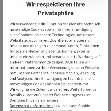
Wir respektieren Ihre
Die Daten werden von Kabel Braunau GmbH zur
Verfügung gestellt.
Privatsphäre
Wir verwenden für die Funktion der Website technisch
notwendige Cookies sowie mit Ihrer Einwilligung
auch Cookies und andere Technologien, um unsere
Kontakt
Website zu optimieren, Zugriffe zu analysieren,
Inhalte und Anzeigen zu personalisieren, Funktionen
für soziale Medien anbieten zu können, externe
Öffnungszeiten
Inhalte einzubinden und personalisierte Werbung auf
anderen Plattformen zu zeigen. Dazu teilen wir
Informationen zu Ihrer Verwendung unserer Website
Anreise/Lage
mit unseren Partnern für soziale Medien, Werbung
und Analysen. Ihre Einwilligung zu technisch nicht
notwendigen Cookies können Sie jederzeit mit
Eignung
Wirkung für die Zukunft widerrufen. Weiterführende
Details zu den auf unserer Website eingesetzten
Barrierefreiheit
Diensten finden Sie in unserer
Datenschutzinformation
bzw. in diesem Cookie
Banner.
Mehr über uns im
Impressum
.