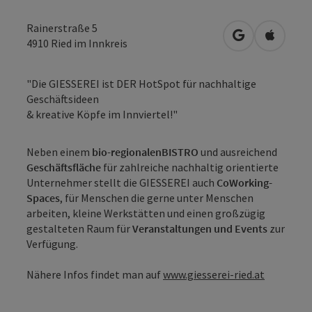
Rainerstraße 5
in Google Map
in Apple
4910
Ried im Innkreis
"Die GIESSEREI ist DER HotSpot für nachhaltige
Geschäftsideen
& kreative Köpfe im Innviertel!"
Neben einem
bio-regionalenBISTRO
und ausreichend
Geschäftsfläche
für zahlreiche nachhaltig orientierte
Unternehmer stellt die GIESSEREI auch
CoWorking-
Spaces
, für Menschen die gerne unter Menschen
arbeiten, kleine Werkstätten und einen großzügig
gestalteten Raum für
Veranstaltungen und Events
zur
Verfügung.
Nähere Infos findet man auf
www.giesserei-ried.at