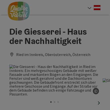
Accesskey
Accesskey
Accesskey
Zum Inhalt
Zur Navigation
Zum Seitenanfang
[0]
[1]
[2]
Deut
Sprach
Die Giesserei - Haus
der Nachhaltigkeit
Ried im Innkreis, Oberösterreich, Österreich
©
Copyri
nächst