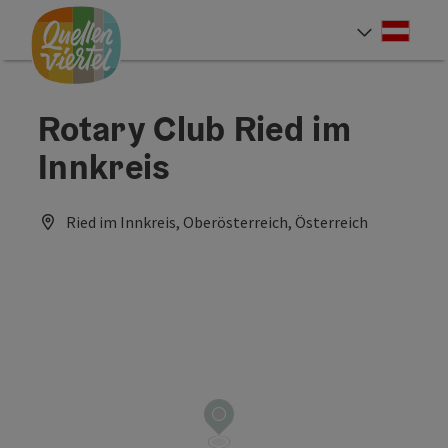
Accesskey
Accesskey
Accesskey
Zum Inhalt
Zur Navigation
Zum Seitenanfang
[0]
[1]
[2]
Deut
Sprach
Rotary Club Ried im
Innkreis
Ried im Innkreis, Oberösterreich, Österreich