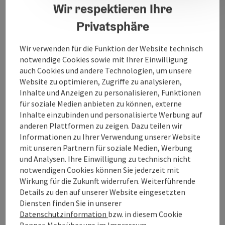
Wir respektieren Ihre
Mitglieder veranstalten viele, vor allem kulturelle,
Aktivitäten.
Privatsphäre
Wir verwenden für die Funktion der Website technisch
notwendige Cookies sowie mit Ihrer Einwilligung
auch Cookies und andere Technologien, um unsere
Kontakt
Website zu optimieren, Zugriffe zu analysieren,
Inhalte und Anzeigen zu personalisieren, Funktionen
für soziale Medien anbieten zu können, externe
Öffnungszeiten
Inhalte einzubinden und personalisierte Werbung auf
anderen Plattformen zu zeigen. Dazu teilen wir
Informationen zu Ihrer Verwendung unserer Website
Anreise/Lage
mit unseren Partnern für soziale Medien, Werbung
und Analysen. Ihre Einwilligung zu technisch nicht
notwendigen Cookies können Sie jederzeit mit
Eignung
Wirkung für die Zukunft widerrufen. Weiterführende
Details zu den auf unserer Website eingesetzten
Barrierefreiheit
Diensten finden Sie in unserer
Datenschutzinformation
bzw. in diesem Cookie
Banner.
Mehr über uns im
Impressum
.