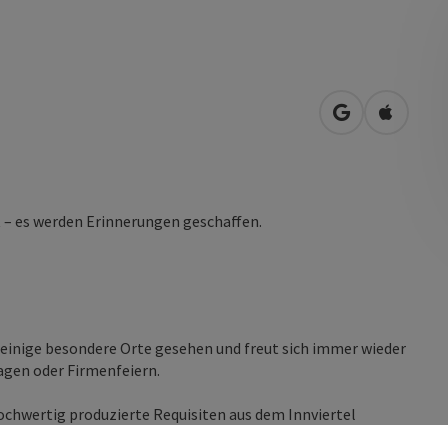
in Google Map
in Apple
t – es werden Erinnerungen geschaffen.
 einige besondere Orte gesehen und freut sich immer wieder
agen oder Firmenfeiern.
ochwertig produzierte Requisiten aus dem Innviertel
u das macht es zu einem einzigartigen Erlebnis.