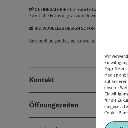
📸
ONLINEGALERIE
- Um eure Fotos gemütlich noc
Event alle Fotos digital zum Download in eurer pe
📸
INDIVIDUELLES DESIGN SOFORTAUSDRUCK
- De
Beschreibung vollständig anzeigen
Wir verwend
Einwilligun
Zugriffe zu 
Medien anbi
Kontakt
auf anderen
unserer Web
Einwilligun
für die Zuku
Öffnungszeiten
eingesetzte
Cookie Bann