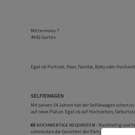
Mittermoos 7
4942
Gurten
Egal ob Portrait, Paar, Familie, Baby oder Hochzei
SELFIEWAGEN
Mit seinen 34 Jahren hat der Selfiewagen schon so
auf neue Plätze. Egal ob auf Hochzeiten, Geburtst
📸
HOCHWERTIGE REQUISITEN
- Nachhaltig und h
schmücken die Gesichter der Partygäste. Und gena