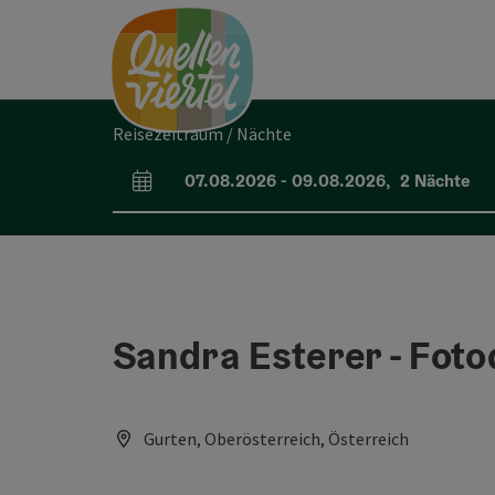
Accesskey
Accesskey
Accesskey
Zum Inhalt
Zur Navigation
Zum Seitenanfang
[0]
[1]
[2]
Reisezeitraum / Nächte
07.08.2026
-
09.08.2026
,
2
Nächte
An- und Abreisefelder
Sandra Esterer - Fot
Gurten, Oberösterreich, Österreich