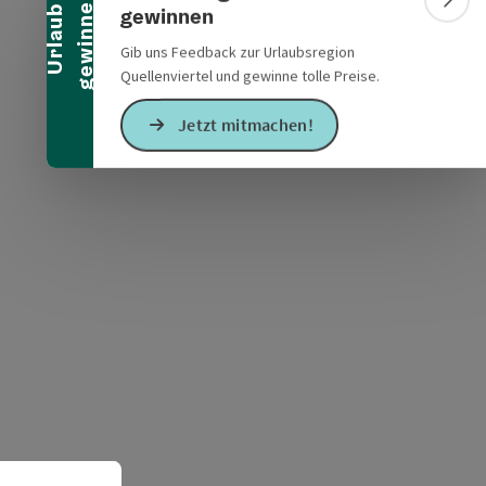
n
Bann
gewinnen
U
r
l
a
u
b
g
e
w
i
n
n
e
Gib uns Feedback zur Urlaubsregion
Quellenviertel und gewinne tolle Preise.
Jetzt mitmachen!
s öffnen
 Maps öffnen