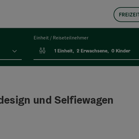
FREIZEI
Einheit / Reiseteilnehmer
1
Einheit
,
2
Erwachsene
,
0
Kinder
Einheitenanzahl und Personenfelder
odesign und Selfiewagen