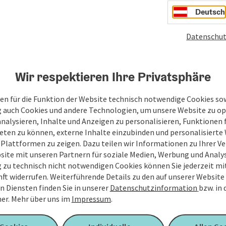
Deutsch
hmals auf der Couch anzusehen, bekommt ihr nach eurem
rsönlichen Onlinegalerie.
Datenschut
m Event entsprechend, ...
Wir respektieren Ihre Privatsphäre
en für die Funktion der Website technisch notwendige Cookies sow
g auch Cookies und andere Technologien, um unsere Website zu op
analysieren, Inhalte und Anzeigen zu personalisieren, Funktionen f
eten zu können, externe Inhalte einzubinden und personalisiert
 Plattformen zu zeigen. Dazu teilen wir Informationen zu Ihrer 
site mit unseren Partnern für soziale Medien, Werbung und Analys
g zu technisch nicht notwendigen Cookies können Sie jederzeit m
nft widerrufen. Weiterführende Details zu den auf unserer Website
n Diensten finden Sie in unserer
Datenschutzinformation
bzw. in
er.
Mehr über uns im
Impressum
.