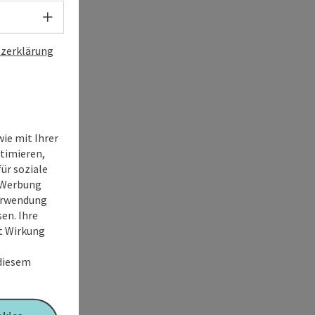
Sprachwahl - Menü öffnen
zerklärung
ie mit Ihrer
timieren,
ür soziale
e Werbung
Verwendung
en. Ihre
it Wirkung
 diesem