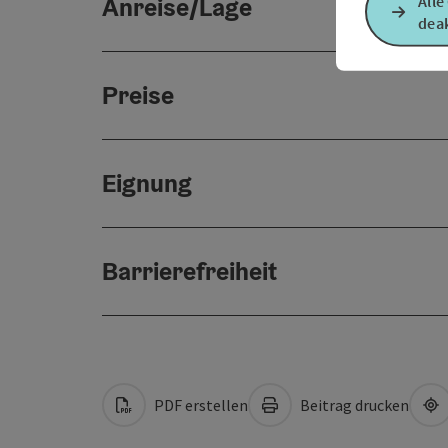
Anreise/Lage
Alle
deak
Preise
Eignung
Barrierefreiheit
PDF erstellen
Beitrag drucken