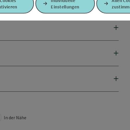
 Cookies
Individuelle
Allen Co
tivieren
Einstellungen
zustimm
In der Nähe