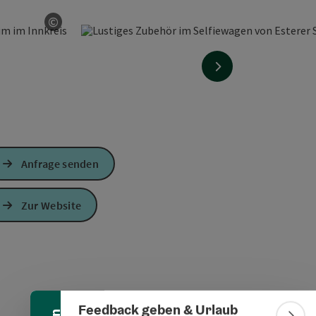
©
Copyright öffnen
nächstes Element
Anfrage senden
Zur Website
Banner einklappen
Feedback geben & Urlaub