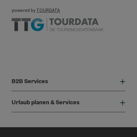
powered by
TOURDATA
B2B Services
B2B 
Urlaub planen & Services
Urla