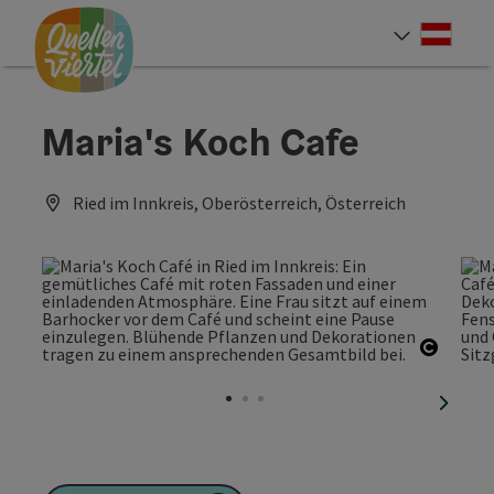
Accesskey
Accesskey
Accesskey
Zum Inhalt
Zur Navigation
Zum Seitenanfang
[0]
[1]
[2]
Deut
Sprach
Maria's Koch Cafe
Ried im Innkreis, Oberösterreich, Österreich
Copyri
nächst