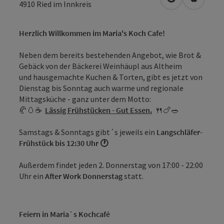
in Google Map
in Apple
4910
Ried im Innkreis
Herzlich Willkommen im Maria's Koch Cafe!
Neben dem bereits bestehenden Angebot, wie Brot &
Gebäck von der Bäckerei Weinhäupl aus Altheim
und hausgemachte Kuchen & Torten, gibt es jetzt von
Dienstag bis Sonntag auch warme und regionale
Mittagsküche - ganz unter dem Motto:
🥐🥚☕
Lässig Frühstücken - Gut Essen.
🍴🍗🥗
Samstags & Sonntags gibt´s jeweils ein
Langschläfer-
Frühstück bis 12:30 Uhr 🕐
Außerdem findet jeden 2. Donnerstag von 17:00 - 22:00
Uhr ein
After Work Donnerstag
statt.
Feiern in Maria`s Kochcafé