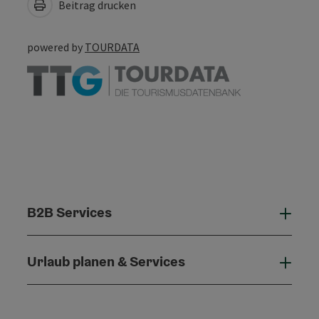
Beitrag drucken
powered by
TOURDATA
B2B Services
B2B 
Urlaub planen & Services
Urla