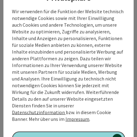
Tisch die Möglichkeit zum Billard spielen.
Wir verwenden für die Funktion der Website technisch
notwendige Cookies sowie mit Ihrer Einwilligung
🎯
Dart spielen
auch Cookies und andere Technologien, um unsere
Beim
Gasthof Gramiller
steht in einem Nebenraum
Website zu optimieren, Zugriffe zu analysieren,
ein Dart-Automat zur Benützung zur Verfügung.
Inhalte und Anzeigen zu personalisieren, Funktionen
Beim
Herbstheim’s Augustin
...
für soziale Medien anbieten zu können, externe
Inhalte einzubinden und personalisierte Werbung auf
Beschreibung vollständig anzeigen
anderen Plattformen zu zeigen. Dazu teilen wir
Informationen zu Ihrer Verwendung unserer Website
mit unseren Partnern für soziale Medien, Werbung
und Analysen. Ihre Einwilligung zu technisch nicht
notwendigen Cookies können Sie jederzeit mit
Kontakt
Wirkung für die Zukunft widerrufen. Weiterführende
Details zu den auf unserer Website eingesetzten
Diensten finden Sie in unserer
Öffnungszeiten
Datenschutzinformation
bzw. in diesem Cookie
Banner.
Mehr über uns im
Impressum
.
Anreise/Lage