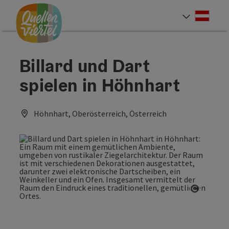
Accesskey
Accesskey
Accesskey
Zum Inhalt
Zur Navigation
Zum Seitenanfang
[0]
[1]
[2]
Deut
Sprach
Billard und Dart
spielen in Höhnhart
Höhnhart, Oberösterreich, Österreich
Copyrig