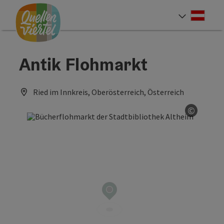
Accesskey
Accesskey
Accesskey
Zum Inhalt
Zur Navigation
Zum Seitenanfang
[0]
[1]
[2]
Deut
Sprach
Antik Flohmarkt
Ried im Innkreis, Oberösterreich, Österreich
©
Copyrig