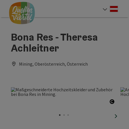
Accesskey
Accesskey
Accesskey
Zum Inhalt
Zur Navigation
Zum Seitenanfang
[0]
[1]
[2]
Deut
Sprach
Bona Res - Theresa
Achleitner
Mining, Oberösterreich, Österreich
Copyri
nächst