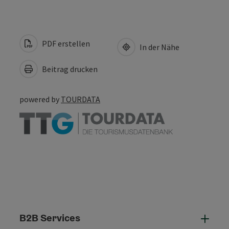
PDF erstellen
In der Nähe
Beitrag drucken
powered by
TOURDATA
B2B Services
B2B 