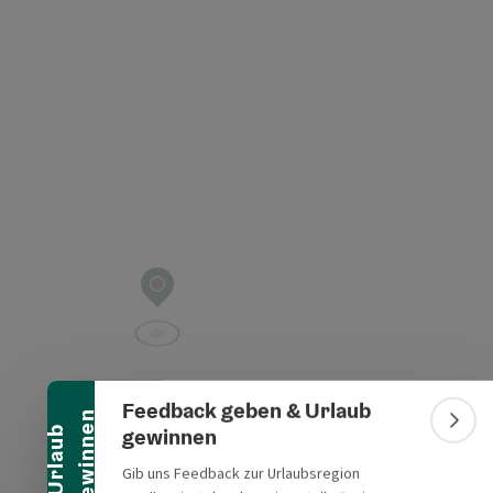
t öffnen
Banner einklappen
Feedback geben & Urlaub
n
Bann
gewinnen
U
r
l
a
u
b
g
e
w
i
n
n
e
Gib uns Feedback zur Urlaubsregion