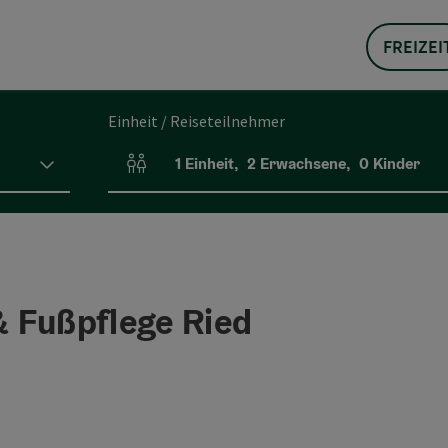
FREIZEI
Einheit / Reiseteilnehmer
1
Einheit
,
2
Erwachsene
,
0
Kinder
Einheitenanzahl und Personenfelder
 Fußpflege Ried