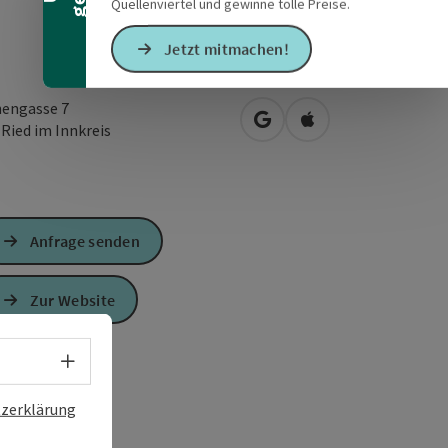
Quellenviertel und gewinne tolle Preise.
Jetzt mitmachen!
hengasse 7
in Google Maps öffnen
in Apple Maps öffn
0
Ried im Innkreis
Anfrage senden
Zur Website
Sprachwahl - Menü öffnen
zerklärung