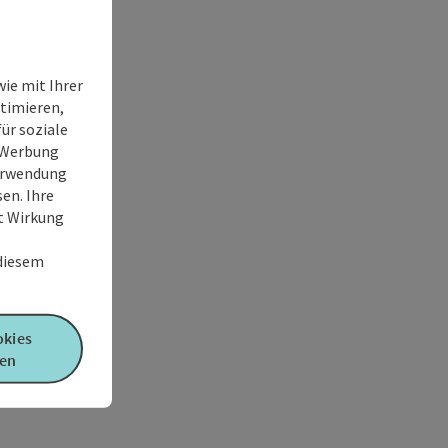
ie mit Ihrer
timieren,
ür soziale
e Werbung
Verwendung
en. Ihre
it Wirkung
 diesem
okies
en