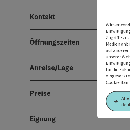
Kontakt
Wir verwend
Einwilligun
Zugriffe zu 
Öffnungszeiten
Medien anbi
auf anderen
unserer Web
Einwilligun
Anreise/Lage
für die Zuku
eingesetzte
Cookie Bann
Preise
Alle
deak
Eignung