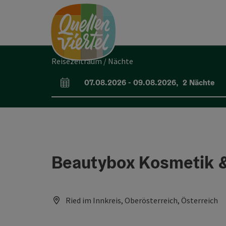
Accesskey
Accesskey
Accesskey
Zum Inhalt
Zur Navigation
Zum Seitenanfang
[0]
[1]
[2]
Reisezeitraum / Nächte
07.08.2026
-
09.08.2026
,
2
Nächte
An- und Abreisefelder
Beautybox Kosmetik &
Ried im Innkreis, Oberösterreich, Österreich