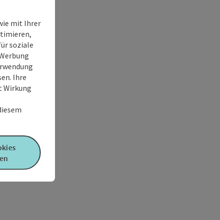
ie mit Ihrer
timieren,
ür soziale
e Werbung
Verwendung
en. Ihre
it Wirkung
 diesem
okies
en