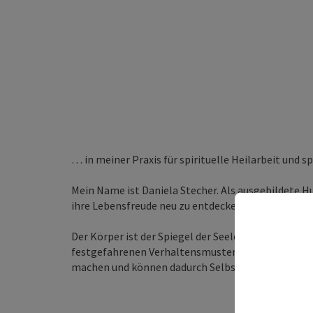
… in meiner Praxis für spirituelle Heilarbeit und s
Mein Name ist Daniela Stecher. Als ausgebildete 
ihre Lebensfreude neu zu entdecken und sie wieder 
Der Körper ist der Spiegel der Seele. Symptome, Le
festgefahrenen Verhaltensmustern und Glaubenssä
machen und können dadurch Selbstheilungskräfte a