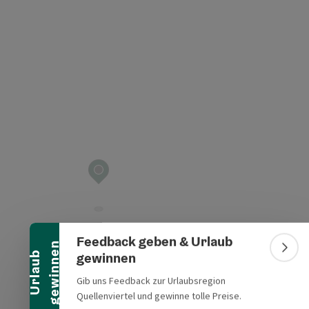
t öffnen
Banner einklappen
Feedback geben & Urlaub
n
Bann
gewinnen
U
r
l
a
u
b
g
e
w
i
n
n
e
Gib uns Feedback zur Urlaubsregion
Quellenviertel und gewinne tolle Preise.