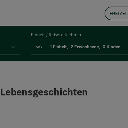
FREIZEI
Einheit / Reiseteilnehmer
1
Einheit
,
2
Erwachsene
,
0
Kinder
Einheitenanzahl und Personenfelder
r Lebensgeschichten