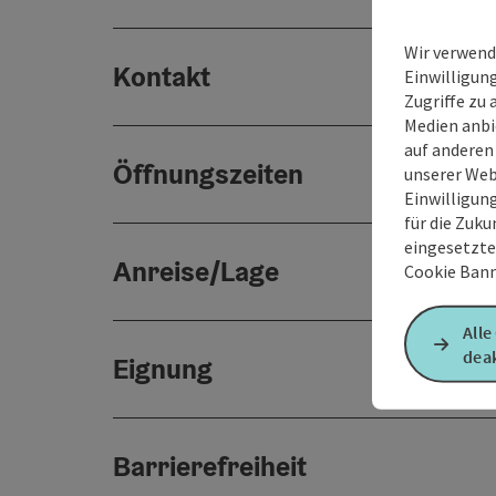
Wir verwend
Kontakt
Einwilligun
Zugriffe zu 
Medien anbi
auf anderen
Öffnungszeiten
unserer Web
Einwilligun
für die Zuku
eingesetzte
Anreise/Lage
Cookie Bann
Alle
deak
Eignung
Barrierefreiheit