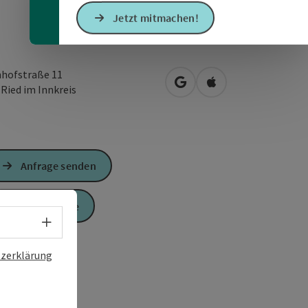
Jetzt mitmachen!
hofstraße 11
in Google Maps öffnen
in Apple Maps öffn
0
Ried im Innkreis
Anfrage senden
Zur Website
Sprachwahl - Menü öffnen
zerklärung