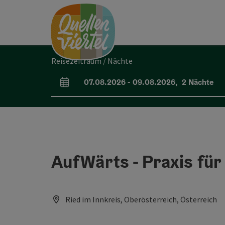
Accesskey
Accesskey
Accesskey
Zum Inhalt
Zur Navigation
Zum Seitenanfang
[0]
[1]
[2]
Reisezeitraum / Nächte
07.08.2026
-
09.08.2026
,
2
Nächte
An- und Abreisefelder
AufWärts - Praxis fü
Ried im Innkreis, Oberösterreich, Österreich