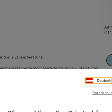
Bahn
491
pirituelle Lebensberatung.
Humanenergetikerin möchte ich die Menschen unterstützen,
für das Leben zu begeistern.
Deutsch
iden und Krankheiten haben oft ihre Ursache in
tzen. Gemeinsam finden wir einen Weg, diese bewusst zu
Datenschut
ktivieren.