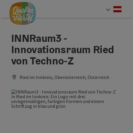
Accesskey
Accesskey
Accesskey
Zum Inhalt
Zur Navigation
Zum Seitenanfang
[0]
[1]
[2]
Deut
Sprach
INNRaum3 -
Innovationsraum Ried
von Techno-Z
Ried im Innkreis, Oberösterreich, Österreich