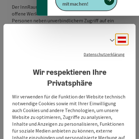
mitmachen!
Der InnRaum³ in der Rieder Wohlmayrgasse 4 ist eine
offene Werkstätte und bietet allen interessierten
Personen neben unverbindlichem Zugriff auf ein
Werkzeug, das man sich unter Um-ständen nicht
selbst leisten will oder kann, auch eine Community.
Deuts
Sprach
Leute, die eigenständig oder gemeinsam in ihrer
Freizeit an Projekten arbeiten und Know-how aus
unterschiedlichsten Bereichen mitbringen. Als offene
Datenschutzerklärung
Werkstätte ist der InnRaum³ ein Treffpunkt für die
Neugier und Quellen von Innovationen. Er richtet sich
Wir respektieren Ihre
an Start-ups genauso wie an Bastler, Schüler,
Privatsphäre
Lehrlinge, Unternehmen oder interessierte
Privatpersonen.
Wir verwenden für die Funktion der Website technisch
Die Einrichtung umfasst unter anderem:
notwendige Cookies sowie mit Ihrer Einwilligung
FDM 3D-Drucker
auch Cookies und andere Technologien, um unsere
SLA 3D-Drucker
Website zu optimieren, Zugriffe zu analysieren,
Laser Cutter
Inhalte und Anzeigen zu personalisieren, Funktionen
Mikrocontroller (Arduino, ESP32)
für soziale Medien anbieten zu können, externe
Elektronikwerkzeug (Multimeter, Oszilloskope)
Inhalte einzubinden und personalisierte Werbung auf