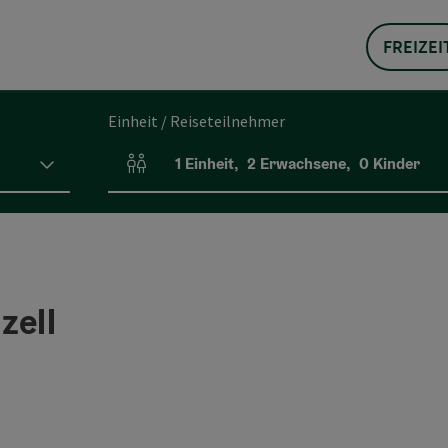
FREIZEI
Einheit / Reiseteilnehmer
1
Einheit
,
2
Erwachsene
,
0
Kinder
Einheitenanzahl und Personenfelder
zell