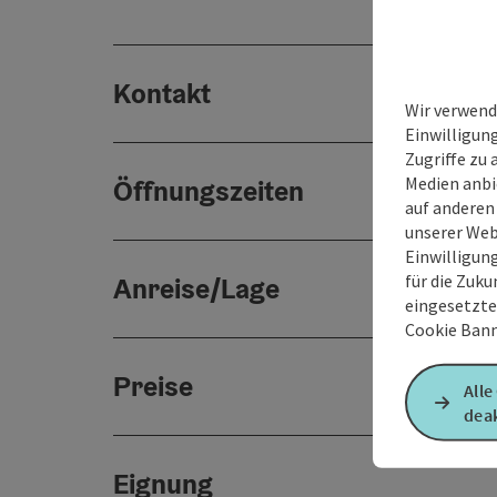
Kontakt
Wir verwend
Einwilligun
Zugriffe zu 
Medien anbi
Öffnungszeiten
auf anderen
unserer Web
Einwilligun
für die Zuku
Anreise/Lage
eingesetzte
Cookie Bann
Preise
Alle
deak
Eignung