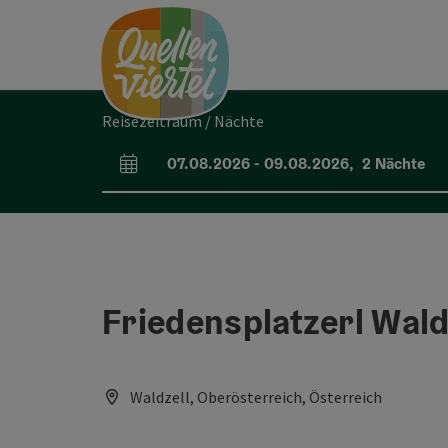
Accesskey
Accesskey
Accesskey
Zum Inhalt
Zur Navigation
Zum Seitenanfang
[0]
[1]
[2]
Reisezeitraum / Nächte
07.08.2026
-
09.08.2026
,
2
Nächte
An- und Abreisefelder
Friedensplatzerl Wald
Waldzell, Oberösterreich, Österreich