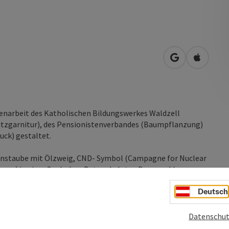
in Google Map
in Apple
menarbeit des Katholischen Bildungswerkes Waldzell
Sitzgarnitur), des Pensionistenverbandes (Baumpflanzung)
ck) gestaltet.
enstaube mit Ölzweig, CND- Symbol (Campagne for Nuclear
anz) in einer 2m hohen Betonskulptur. Der vom kbw
 zweiten Frieden finde ich mit dir, der dritte Friede ist der
Deutsch
t aus einem Liedertxt von Iria Schaerer aus Bayern.
äuptlings.
Datenschut