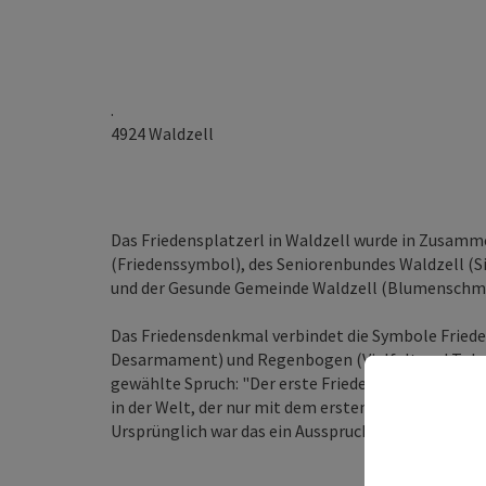
.
4924
Waldzell
Das Friedensplatzerl in Waldzell wurde in Zusam
(Friedenssymbol), des Seniorenbundes Waldzell (
und der Gesunde Gemeinde Waldzell (Blumenschmu
Das Friedensdenkmal verbindet die Symbole Fried
Desarmament) und Regenbogen (Vielfalt und Toler
gewählte Spruch: "Der erste Friede wohnt in mir, den
in der Welt, der nur mit dem ersten richtig hält" is
Ursprünglich war das ein Ausspruch eines Navajoh