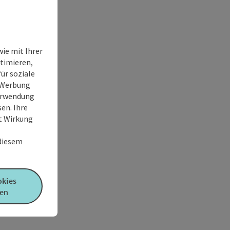
ie mit Ihrer
timieren,
ür soziale
e Werbung
Verwendung
en. Ihre
it Wirkung
 diesem
okies
en