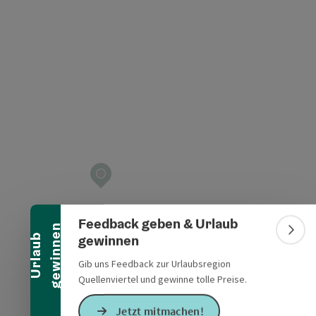
Banner einklappen
Feedback geben & Urlaub
n
Bann
gewinnen
U
r
l
a
u
b
g
e
w
i
n
n
e
Gib uns Feedback zur Urlaubsregion
Quellenviertel und gewinne tolle Preise.
Jetzt mitmachen!