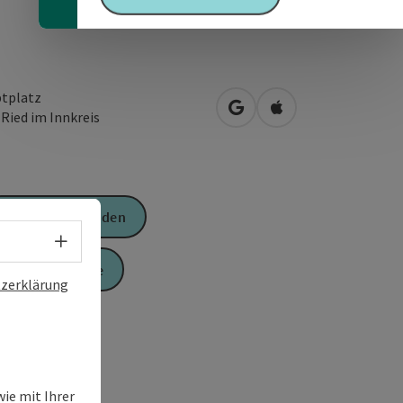
tplatz
in Google Maps öffnen
in Apple Maps öffn
0
Ried im Innkreis
Anfrage senden
Sprachwahl - Menü öffnen
Zur Website
zerklärung
ie mit Ihrer