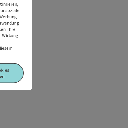
timieren,
ür soziale
e Werbung
Verwendung
en. Ihre
it Wirkung
 diesem
okies
en