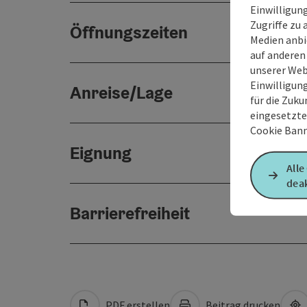
Einwilligun
Zugriffe zu 
Öffnungszeiten
Medien anbi
auf anderen
unserer Web
Einwilligun
Anreise/Lage
für die Zuku
eingesetzte
Cookie Bann
Eignung
Alle
deak
Barrierefreiheit
PDF erstellen
Beitrag drucken