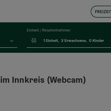
FREIZEI
Einheit / Reiseteilnehmer
1
Einheit
,
2
Erwachsene
,
0
Kinder
Einheitenanzahl und Personenfelder
 im Innkreis (Webcam)