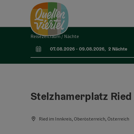
Accesskey
Accesskey
Accesskey
Zum Inhalt
Zur Navigation
Zum Seitenanfang
[0]
[1]
[2]
Reisezeitraum / Nächte
07.08.2026
-
09.08.2026
,
2
Nächte
An- und Abreisefelder
Stelzhamerplatz Ried
Ried im Innkreis, Oberösterreich, Österreich