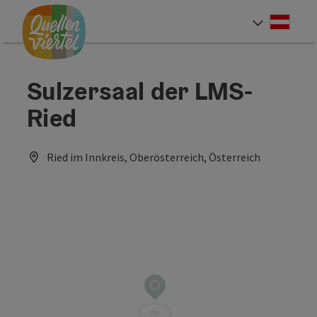
Accesskey
Accesskey
Accesskey
Zum Inhalt
Zur Navigation
Zum Seitenanfang
[0]
[1]
[2]
Deut
Sprach
Sulzersaal der LMS-
Ried
Ried im Innkreis, Oberösterreich, Österreich