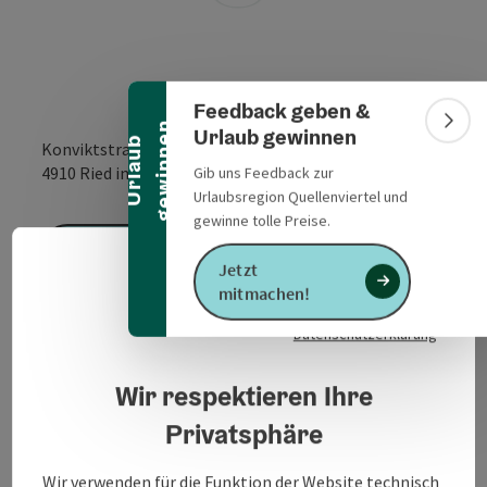
Banner einklappen
Feedback geben &
n
Bann
Urlaub gewinnen
U
r
l
a
u
b
g
e
w
i
n
n
e
Konviktstraße 8
in Google Maps
in Apple 
4910
Ried im Innkreis
Gib uns Feedback zur
Urlaubsregion Quellenviertel und
gewinne tolle Preise.
Anfrage senden
Jetzt
Deuts
Sprach
mitmachen!
Datenschutzerklärung
Wir respektieren Ihre
Privatsphäre
Kontakt
Wir verwenden für die Funktion der Website technisch