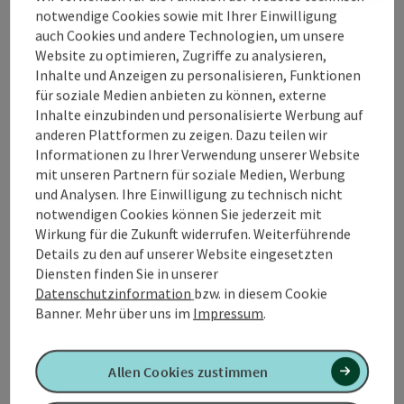
Öffnungszeiten
notwendige Cookies sowie mit Ihrer Einwilligung
auch Cookies und andere Technologien, um unsere
Website zu optimieren, Zugriffe zu analysieren,
Anreise/Lage
Inhalte und Anzeigen zu personalisieren, Funktionen
für soziale Medien anbieten zu können, externe
Inhalte einzubinden und personalisierte Werbung auf
Eignung
anderen Plattformen zu zeigen. Dazu teilen wir
Informationen zu Ihrer Verwendung unserer Website
mit unseren Partnern für soziale Medien, Werbung
Barrierefreiheit
und Analysen. Ihre Einwilligung zu technisch nicht
notwendigen Cookies können Sie jederzeit mit
Wirkung für die Zukunft widerrufen. Weiterführende
Details zu den auf unserer Website eingesetzten
Diensten finden Sie in unserer
PDF erstellen
Datenschutzinformation
bzw. in diesem Cookie
In der Nähe
Banner.
Mehr über uns im
Impressum
.
Beitrag drucken
Allen Cookies zustimmen
powered by
TOURDATA