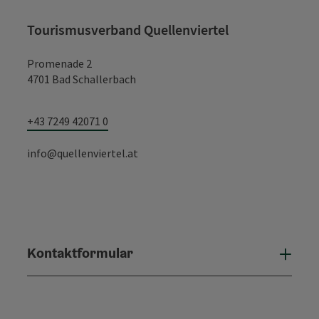
Tourismusverband Quellenviertel
Promenade 2
4701 Bad Schallerbach
+43 7249 42071 0
info@quellenviertel.at
Kontaktformular
Konta