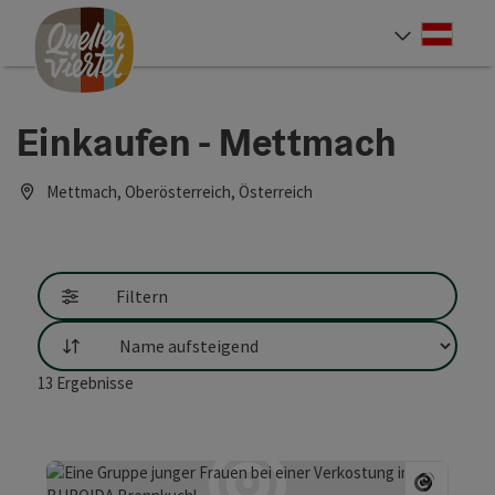
Accesskey
Accesskey
Accesskey
Zum Inhalt
Zur Navigation
Zum Seitenanfang
[0]
[1]
[2]
Deut
Sprach
Einkaufen - Mettmach
Mettmach, Oberösterreich, Österreich
Filtern
Sortierung
13
Ergebnisse