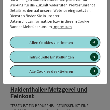
Copyrig
Wirkung für die Zukunft widerrufen. Weiterführende
Gsangbauer - Gaisbauer
Details zu den auf unserer Website eingesetzten
Alexander
Diensten finden Sie in unserer
Datenschutzinformation
bzw. in diesem Cookie
Brand- und Likörerzeugung Produkte: Edelbrände: Apfel-,
Banner.
Mehr über uns im
Impressum
.
Zwetschken-, Birnen-, Kriecherl-, Vogelbeer-,
Schlehdorn-, Quitten- und Marillenbrand Liköre: Himbeer-,
Mettmach
Wildkirsch-, Apfelbeer-, Schlehdorn-, Holler-, Weichsel-,
Allen Cookies zustimmen
Öffnungszeiten
Zirben-, Latschen-, Quitten-, Nuß-, Kornelkirsch- und
Erdbeerlikör
Individuelle Einstellungen
Alle Cookies deaktivieren
Copyrig
Haidenthaller Metzgerei und
Feinkost
"ESSEN IST EIN BEDÜRFNIS - GENIESSEN IST EINE