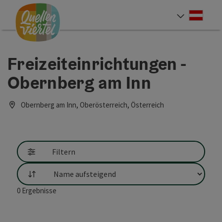
Accesskey
Accesskey
Accesskey
Zum Inhalt
Zur Navigation
Zum Seitenanfang
[0]
[1]
[2]
Deut
Sprach
Freizeiteinrichtungen -
Obernberg am Inn
Obernberg am Inn, Oberösterreich, Österreich
Filtern
Sortierung
0
Ergebnisse