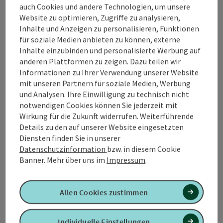
auch Cookies und andere Technologien, um unsere
Website zu optimieren, Zugriffe zu analysieren,
Kontakt
Inhalte und Anzeigen zu personalisieren, Funktionen
für soziale Medien anbieten zu können, externe
Inhalte einzubinden und personalisierte Werbung auf
anderen Plattformen zu zeigen. Dazu teilen wir
Tourismusverband Quellenviertel
Informationen zu Ihrer Verwendung unserer Website
mit unseren Partnern für soziale Medien, Werbung
Promenade 2
und Analysen. Ihre Einwilligung zu technisch nicht
4701 Bad Schallerbach
notwendigen Cookies können Sie jederzeit mit
Wirkung für die Zukunft widerrufen. Weiterführende
Details zu den auf unserer Website eingesetzten
+43 7249 42071 0
Diensten finden Sie in unserer
Datenschutzinformation
bzw. in diesem Cookie
info@quellenviertel.at
Banner.
Mehr über uns im
Impressum
.
Allen Cookies zustimmen
Kontaktformular
Individuelle Einstellungen