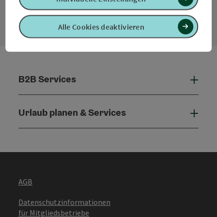
Konta
Alle Cookies deaktivieren
B2B Services
B2B 
Urlaub planen & Services
Urla
AGB
Datenschutzinformationen
für Mitgliedsbetriebe