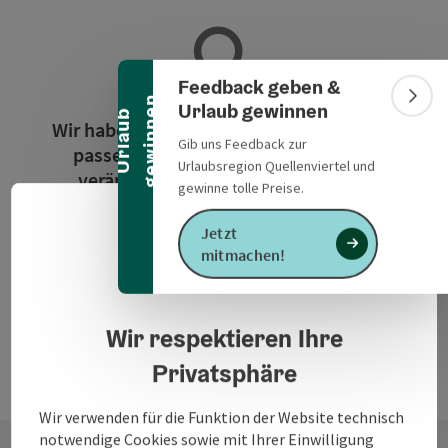
Banner einklappen
Feedback geben &
n
Bann
Urlaub gewinnen
U
r
l
a
u
b
g
e
w
i
n
n
e
Wir haben für die Suchanfrage leider kein
Gib uns Feedback zur
passendes Ergebnis gefunden. Bitte
Urlaubsregion Quellenviertel und
verändern Sie die Filterfunktionen!
gewinne tolle Preise.
Deuts
Jetzt
Sprach
Jetzt alle Filter zurücksetzen
mitmachen!
Datenschutzerklärung
Wir respektieren Ihre
Privatsphäre
Wir verwenden für die Funktion der Website technisch
notwendige Cookies sowie mit Ihrer Einwilligung