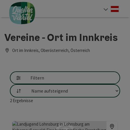
Accesskey
Accesskey
Accesskey
Zum Inhalt
Zur Navigation
Zum Seitenanfang
[0]
[1]
[2]
Deut
Sprach
Vereine - Ort im Innkreis
Ort im Innkreis, Oberösterreich, Österreich
Filtern
Sortierung
2
Ergebnisse