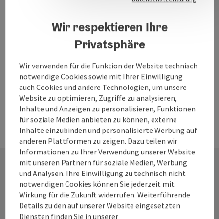
Das Woodstock der Blasmusik ist das größte
Blasmusikfestival seiner Art. An den Festivaltagen wird
auf neun bunten Bühnen musiziert und Blasmusik in allen
Wir respektieren Ihre
Ort im Innkreis
Facetten präsentiert. Von Traditionellem bis hin zu Techno
Privatsphäre
Öffnungszeiten
Montag geöffnet
Dienstag geöffnet
Mittwoch geöffnet
Donnerstag geöffnet
Freitag geöffnet
Samstag geöffnet
Sonntag geöffnet
Feiertag geöffnet
MO
DI
MI
DO
FR
SA
SO
FE
mit Bläsereinsatz. Von Oberkrainer bis Urban Brass, von
Volksmusik bis Brass Pop. Ja, dass Blasmusik viel mehr ist,
als man vielleicht annehmen möchte, das hat das Festival
Wir verwenden für die Funktion der Website technisch
in seiner Geschichte bereits bewiesen. Mit einer
notwendige Cookies sowie mit Ihrer Einwilligung
unglaublichen Fülle an Bands und einem charmant-
auch Cookies und andere Technologien, um unsere
kreativen Rahmenprogramm inklusive Woodstock-
Website zu optimieren, Zugriffe zu analysieren,
Familien-Sonntag wird das Wochenende nicht nur für
Inhalte und Anzeigen zu personalisieren, Funktionen
Festivalerprobte, sondern auch für Familien wieder zum
für soziale Medien anbieten zu können, externe
einzigartigen Erlebnis! Mitten im Innviertel entsteht hier
Inhalte einzubinden und personalisierte Werbung auf
ein Ort des Miteinanders und der Gemeinschaft, wie ihn so
anderen Plattformen zu zeigen. Dazu teilen wir
nur die einzigartige Woodstock-Community verkörpern
Informationen zu Ihrer Verwendung unserer Website
kann. Höhepunkt und Headliner: das Gesamtspiel, bei dem
mit unseren Partnern für soziale Medien, Werbung
mehr als 20.000 Musikant:innen gemeinsam musizieren. Ein
und Analysen. Ihre Einwilligung zu technisch nicht
akustisches Feuerwerk, das untrennbar mit dem
Kontakt
notwendigen Cookies können Sie jederzeit mit
Woodstock der Blasmusik verbunden ist und das man – da
Wirkung für die Zukunft widerrufen. Weiterführende
sind sich alle, die schon dabei waren einig – einfach einmal
Details zu den auf unserer Website eingesetzten
erlebt haben muss. Also, hinkommen und dabei sein, bei
Diensten finden Sie in unserer
vier Tagen: Love, Peace & Blasmusik.