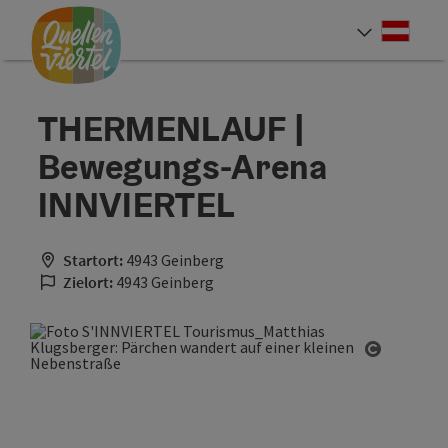
Accesskey
Accesskey
Accesskey
Zum Inhalt
Zur Navigation
Zum Seitenanfang
[0]
[1]
[2]
Deut
Sprach
THERMENLAUF |
Bewegungs-Arena
INNVIERTEL
Startort:
4943 Geinberg
Zielort:
4943 Geinberg
Copyrigh