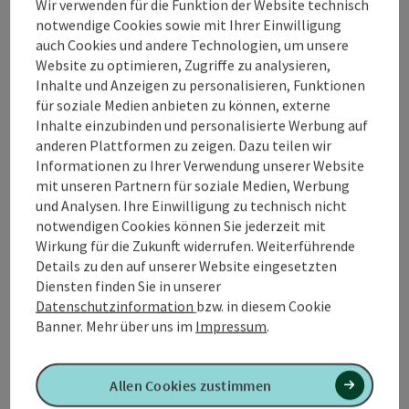
Wir verwenden für die Funktion der Website technisch
📌 bei km 3,6 Abkürzung I: Länge Thermenlauf kurz:
notwendige Cookies sowie mit Ihrer Einwilligung
5.300 m
auch Cookies und andere Technologien, um unsere
📌 bei km 6,0 Abkürzung II: Länge Thermenlauf mittel:
Website zu optimieren, Zugriffe zu analysieren,
8.800 m
Inhalte und Anzeigen zu personalisieren, Funktionen
für soziale Medien anbieten zu können, externe
Inhalte einzubinden und personalisierte Werbung auf
anderen Plattformen zu zeigen. Dazu teilen wir
📌
Einkehrmöglichkeiten
in Geinberg
Informationen zu Ihrer Verwendung unserer Website
📌 Das ist los in
Geinberg
!
mit unseren Partnern für soziale Medien, Werbung
und Analysen. Ihre Einwilligung zu technisch nicht
notwendigen Cookies können Sie jederzeit mit
Wirkung für die Zukunft widerrufen. Weiterführende
Details zu den auf unserer Website eingesetzten
Tour und Routeninformationen
Diensten finden Sie in unserer
Datenschutzinformation
bzw. in diesem Cookie
An der Strecke
Banner.
Mehr über uns im
Impressum
.
Anreise/Lage
Allen Cookies zustimmen