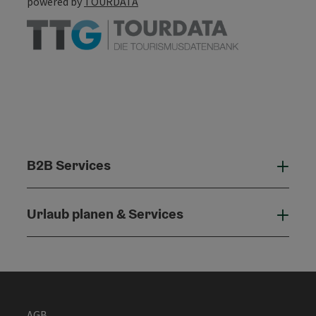
powered by
TOURDATA
B2B Services
B2B 
Urlaub planen & Services
Urla
AGB