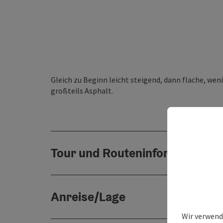
Gleich zu Beginn leicht steigend, dann flache, we
großteils Asphalt.
Tour und Routeninformationen
Anreise/Lage
Wir verwend