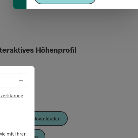
teraktives Höhenprofil
Sprachwahl - Menü öffnen
zerklärung
GPS Daten downloaden
ie mit Ihrer
PDF erstellen