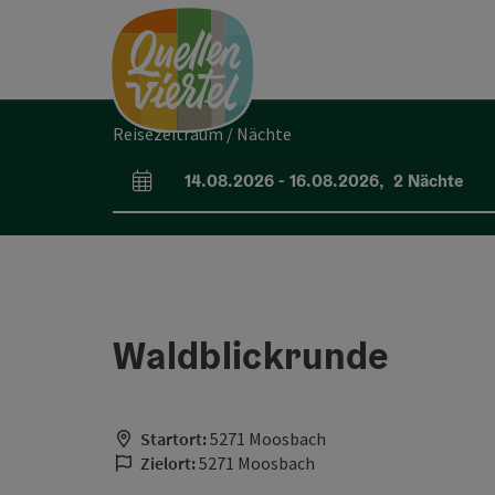
Accesskey
Accesskey
Accesskey
Zum Inhalt
Zur Navigation
Zum Seitenanfang
[0]
[1]
[2]
Reisezeitraum / Nächte
14.08.2026
-
16.08.2026
,
2
Nächte
An- und Abreisefelder
Waldblickrunde
Startort:
5271 Moosbach
Zielort:
5271 Moosbach