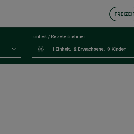
FREIZEI
Einheit / Reiseteilnehmer
1
Einheit
,
2
Erwachsene
,
0
Kinder
Einheitenanzahl und Personenfelder