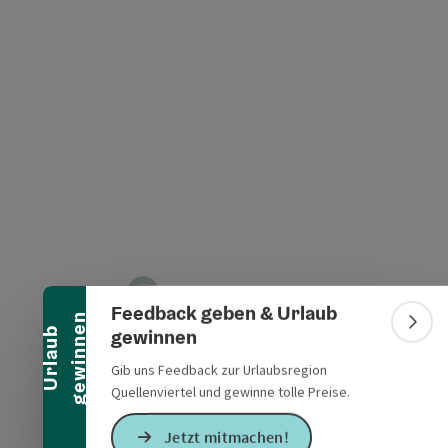
t öffnen
Banner einklappen
Feedback geben & Urlaub
n
Bann
gewinnen
U
r
l
a
u
b
g
e
w
i
n
n
e
Gib uns Feedback zur Urlaubsregion
Quellenviertel und gewinne tolle Preise.
Jetzt mitmachen!