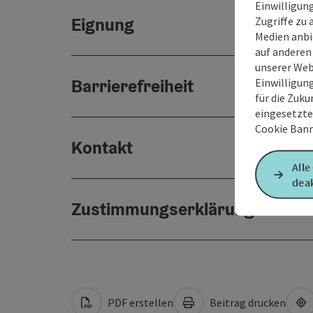
Einwilligun
Eignung
Zugriffe zu 
Medien anbi
auf anderen
unserer Web
Barrierefreiheit
Einwilligun
für die Zuku
eingesetzte
Cookie Bann
Kontakt
Alle
deak
Zustimmungserklärung
PDF erstellen
Beitrag drucken