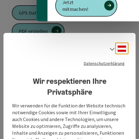
Jetzt
mitmachen!
GPS Daten downloaden
PDF erstellen
Deuts
Anfrage senden
Sprach
Datenschutzerklärung
Zur Website
Wir respektieren Ihre
Privatsphäre
Mettmach - Mitterdorf - Hoanga - Weberleitner - Buch
- Neulendt - Steinhauser - Großenreith - Wirt
Wir verwenden für die Funktion der Website technisch
z'Wimpling - Mettmach
notwendige Cookies sowie mit Ihrer Einwilligung
auch Cookies und andere Technologien, um unsere
Website zu optimieren, Zugriffe zu analysieren,
Inhalte und Anzeigen zu personalisieren, Funktionen