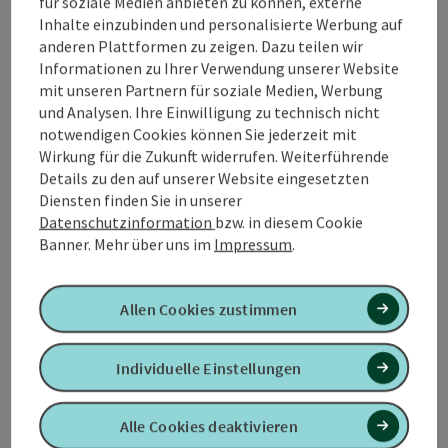
für soziale Medien anbieten zu können, externe
Tour und Routeninformationen
Inhalte einzubinden und personalisierte Werbung auf
anderen Plattformen zu zeigen. Dazu teilen wir
An der Strecke
Informationen zu Ihrer Verwendung unserer Website
mit unseren Partnern für soziale Medien, Werbung
und Analysen. Ihre Einwilligung zu technisch nicht
Anreise/Lage
notwendigen Cookies können Sie jederzeit mit
Wirkung für die Zukunft widerrufen. Weiterführende
Details zu den auf unserer Website eingesetzten
Eignung
Diensten finden Sie in unserer
Datenschutzinformation
bzw. in diesem Cookie
Banner.
Mehr über uns im
Impressum
.
Barrierefreiheit
Allen Cookies zustimmen
Kontakt
Individuelle Einstellungen
Mehr Entdecken
Alle Cookies deaktivieren
Zustimmungserklärung