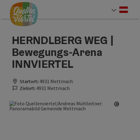
Accesskey
Accesskey
Accesskey
Zum Inhalt
Zur Navigation
Zum Seitenanfang
[0]
[1]
[2]
Deut
Sprach
HERNDLBERG WEG |
Bewegungs-Arena
INNVIERTEL
Startort:
4931 Mettmach
Zielort:
4931 Mettmach
Copyrigh