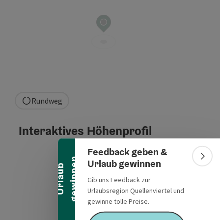
Rundweg
Banner einklappen
Interaktives Höhenprofil
Feedback geben &
n
Bann
Urlaub gewinnen
U
r
l
a
u
b
g
e
w
i
n
n
e
Gib uns Feedback zur
Urlaubsregion Quellenviertel und
gewinne tolle Preise.