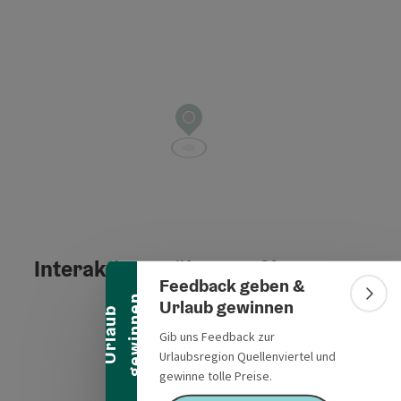
Banner einklappen
Interaktives Höhenprofil
Feedback geben &
n
Bann
Urlaub gewinnen
U
r
l
a
u
b
g
e
w
i
n
n
e
Gib uns Feedback zur
Urlaubsregion Quellenviertel und
gewinne tolle Preise.