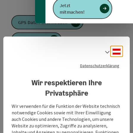
Jetzt
mitmachen!
GPS Daten downloaden
PDF erstellen
Deuts
Sprach
Anfrage senden
Datenschutzerklärung
Zur Website
Wir respektieren Ihre
Privatsphäre
Mettmach - Duttenberg - Katzenberg - Hobling -
Maierhof - Naderling - Hub - Nagsdorf - Gledt -
Wir verwenden für die Funktion der Website technisch
Mettmach
notwendige Cookies sowie mit Ihrer Einwilligung
auch Cookies und andere Technologien, um unsere
Website zu optimieren, Zugriffe zu analysieren,
Inhalte und Anzeigen zu personalisieren, Funktionen