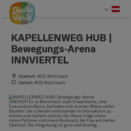
Accesskey
Accesskey
Accesskey
Zum Inhalt
Zur Navigation
Zum Seitenanfang
[0]
[1]
[2]
Deut
Sprach
KAPELLENWEG HUB |
Bewegungs-Arena
INNVIERTEL
Startort:
4931 Mettmach
Zielort:
4931 Mettmach