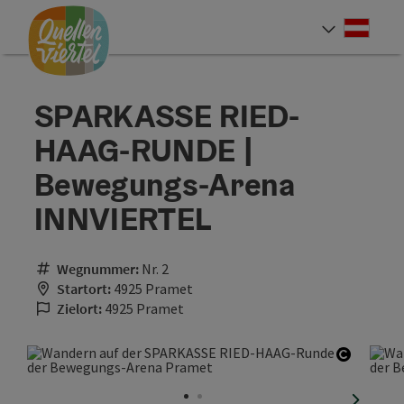
Accesskey
Accesskey
Accesskey
Zum Inhalt
Zur Navigation
Zum Seitenanfang
[0]
[1]
[2]
Deut
Sprach
SPARKASSE RIED-
HAAG-RUNDE |
Bewegungs-Arena
INNVIERTEL
Wegnummer:
Nr. 2
Startort:
4925 Pramet
Zielort:
4925 Pramet
Copyrig
nächste