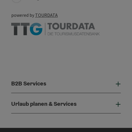
powered by
TOURDATA
B2B Services
B2B 
Urlaub planen & Services
Urla