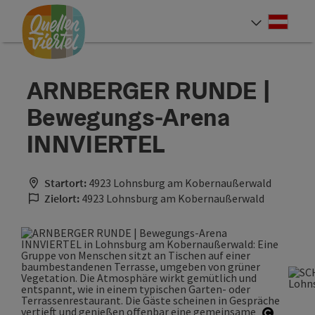
Accesskey
Accesskey
Accesskey
Zum Inhalt
Zur Navigation
Zum Seitenanfang
[0]
[1]
[2]
Deut
Sprach
ARNBERGER RUNDE |
Bewegungs-Arena
INNVIERTEL
Startort:
4923 Lohnsburg am Kobernaußerwald
Zielort:
4923 Lohnsburg am Kobernaußerwald