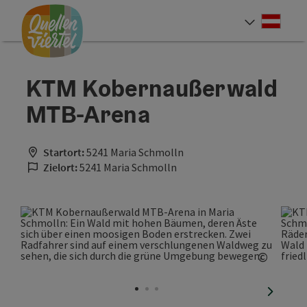
Accesskey
Accesskey
Accesskey
Zum Inhalt
Zur Navigation
Zum Seitenanfang
[0]
[1]
[2]
Deut
Sprach
KTM Kobernaußerwald
MTB-Arena
Startort:
5241 Maria Schmolln
Zielort:
5241 Maria Schmolln
©
Copyrig
nächste