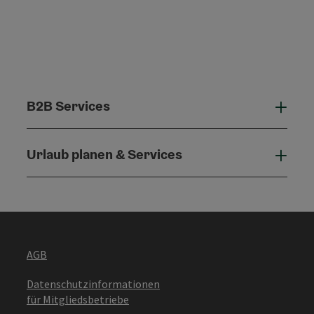
B2B Services
B2B 
Urlaub planen & Services
Urla
AGB
Datenschutzinformationen
für Mitgliedsbetriebe