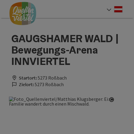
Accesskey
Accesskey
Accesskey
Zum Inhalt
Zur Navigation
Zum Seitenanfang
[0]
[1]
[2]
Deut
Sprach
GAUGSHAMER WALD |
Bewegungs-Arena
INNVIERTEL
Startort:
5273 Roßbach
Zielort:
5273 Roßbach
Copyrigh