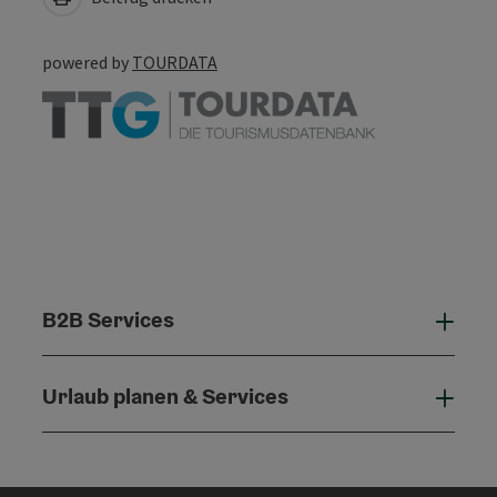
powered by
TOURDATA
B2B Services
B2B 
Urlaub planen & Services
Urla