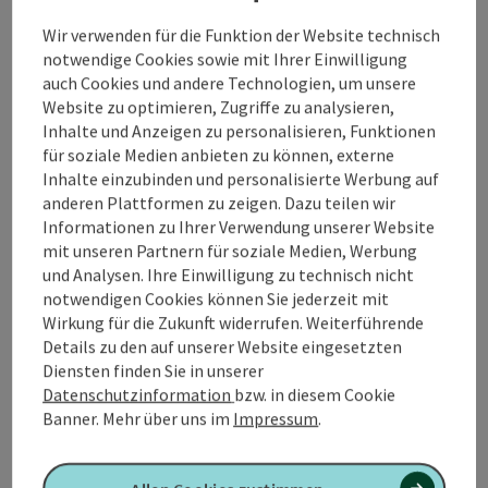
bequem parken und sich direkt in das
Wanderabenteuer stürzen. Der Gaugshamer Wald liegt
Wir verwenden für die Funktion der Website technisch
nur wenige Schritte entfernt und empfängt Sie mit
notwendige Cookies sowie mit Ihrer Einwilligung
seiner üppigen Flora und dichten Baumkronen.
auch Cookies und andere Technologien, um unsere
Website zu optimieren, Zugriffe zu analysieren,
Der Rundweg durch den Gaugshamer Wald erstreckt
Inhalte und Anzeigen zu personalisieren, Funktionen
sich über etwa 7,3 km. Die Strecke ist gut beschildert
für soziale Medien anbieten zu können, externe
und führt auf Waldwegen und Schotterpfaden durch
Inhalte einzubinden und personalisierte Werbung auf
den Mischwald. Einige leichte Anstiege ...
anderen Plattformen zu zeigen. Dazu teilen wir
Informationen zu Ihrer Verwendung unserer Website
Beschreibung vollständig anzeigen
mit unseren Partnern für soziale Medien, Werbung
und Analysen. Ihre Einwilligung zu technisch nicht
notwendigen Cookies können Sie jederzeit mit
Wirkung für die Zukunft widerrufen. Weiterführende
Details zu den auf unserer Website eingesetzten
Diensten finden Sie in unserer
Tour und Routeninformationen
Datenschutzinformation
bzw. in diesem Cookie
Banner.
Mehr über uns im
Impressum
.
An der Strecke