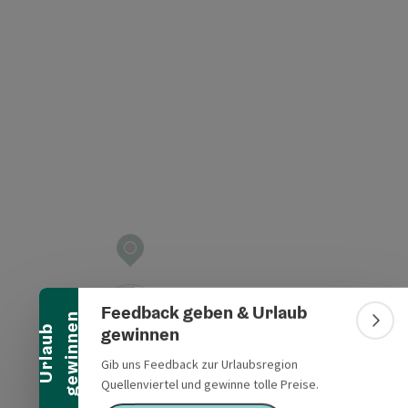
t öffnen
Banner einklappen
Feedback geben & Urlaub
n
Bann
gewinnen
U
r
l
a
u
b
g
e
w
i
n
n
e
Gib uns Feedback zur Urlaubsregion
Quellenviertel und gewinne tolle Preise.