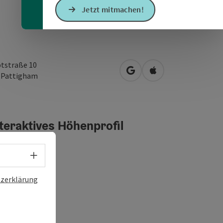
Jetzt mitmachen!
tstraße 10
in Google Maps öffnen
in Apple Maps öffn
0
Pattigham
teraktives Höhenprofil
Sprachwahl - Menü öffnen
zerklärung