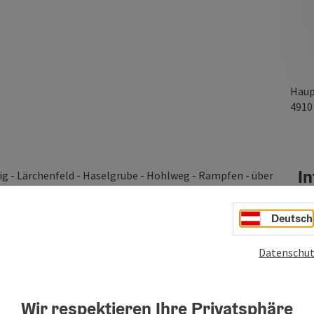
Haup
491
In
ig - Lärchenfeld - Haselgrube - Hohlweg - Rampfen - über
Deutsch
Datenschut
Wir respektieren Ihre Privatsphäre