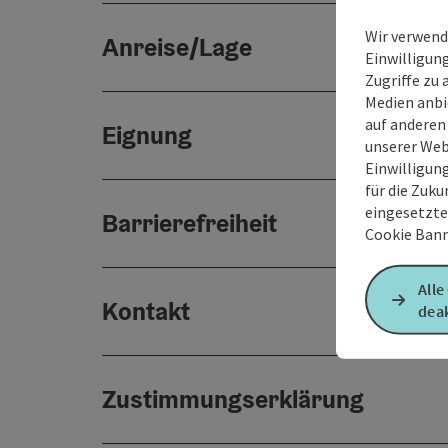
Wir verwend
Anreise/Lage
Einwilligun
Zugriffe zu 
Medien anbi
auf anderen
Eignung
unserer Web
Einwilligun
für die Zuku
eingesetzte
Barrierefreiheit
Cookie Bann
Alle
Kontakt
deak
Zustimmungserklärung