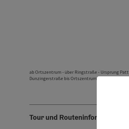
ab Ortszentrum - über Ringstraße - Ursprung Patt
Dunzingerstraße bis Ortszentrum
Tour und Routeninformationen