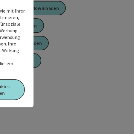
GPS Daten downloaden
ie mit Ihrer
timieren,
ür soziale
PDF erstellen
e Werbung
Verwendung
Anfrage senden
en. Ihre
it Wirkung
Zur Website
 diesem
okies
en