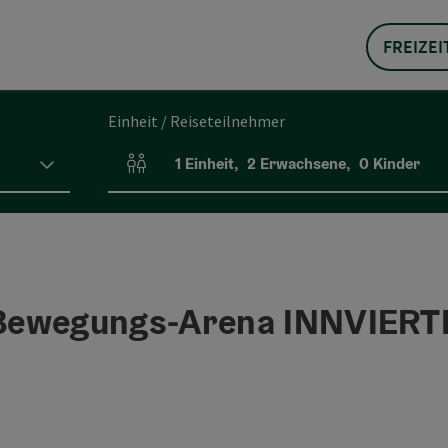
FREIZEI
Einheit / Reiseteilnehmer
1
Einheit
,
2
Erwachsene
,
0
Kinder
Einheitenanzahl und Personenfelder
ewegungs-Arena INNVIERT