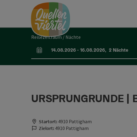
Accesskey
Accesskey
Accesskey
Zum Inhalt
Zur Navigation
Zum Seitenanfang
[0]
[1]
[2]
Reisezeitraum / Nächte
14.08.2026
-
16.08.2026
,
2
Nächte
An- und Abreisefelder
URSPRUNGRUNDE | B
Startort:
4910 Pattigham
Zielort:
4910 Pattigham