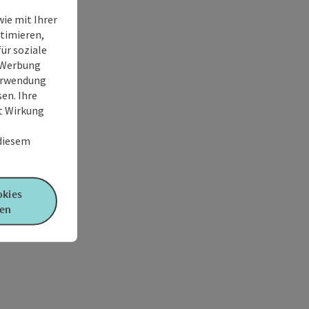
ie mit Ihrer
timieren,
ür soziale
e Werbung
Verwendung
en. Ihre
it Wirkung
 diesem
okies
en