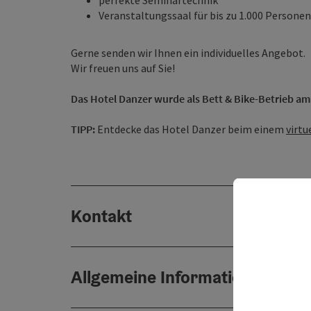
perfekte Seminartechnik
Veranstaltungssaal für bis zu 1.000 Personen
Gerne senden wir Ihnen ein individuelles Angebot.
Wir freuen uns auf Sie!
Das Hotel Danzer wurde als Bett & Bike-Betrieb am
TIPP:
Entdecke das Hotel Danzer beim einem
virt
Kontakt
Allgemeine Informationen