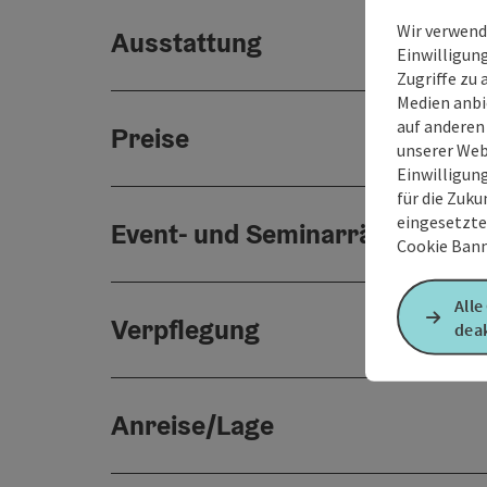
Wir verwend
Ausstattung
Einwilligun
Zugriffe zu 
Medien anbi
auf anderen
Preise
unserer Web
Einwilligun
für die Zuku
eingesetzte
Event- und Seminarräume
Cookie Bann
Alle
Verpflegung
deak
Anreise/Lage