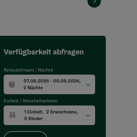
nächstes Element
Verfügbarkeit abfragen
Reisezeitraum / Nächte
07.08.2026
-
09.08.2026
,
An- und Abreisefelder
2
Nächte
Einheit / Reiseteilnehmer
1
Einheit
,
2
Erwachsene
,
Einheitenanzahl und Personenfelder
0
Kinder