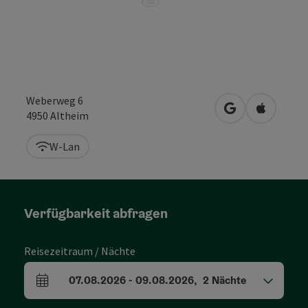
Weberweg 6
in Google Maps
in Apple 
4950
Altheim
W-Lan
Verfügbarkeit abfragen
Reisezeitraum / Nächte
07.08.2026
-
09.08.2026
,
2
Nächte
An- und Abreisefelder