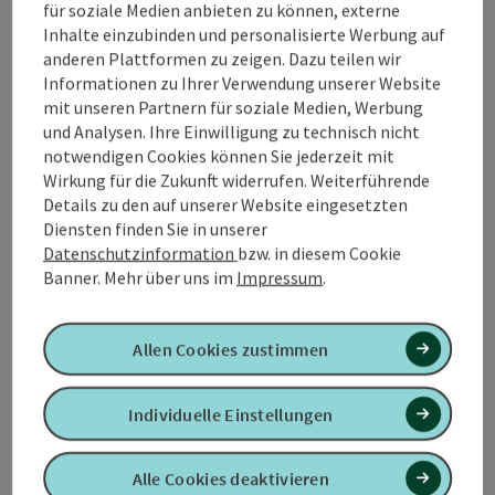
für soziale Medien anbieten zu können, externe
In unmittelbarer Nähe befinden sich zwei große
Inhalte einzubinden und personalisierte Werbung auf
Spielplätze (ca. 2 bzw. 6 Gehminuten), der Stadtplatz
anderen Plattformen zu zeigen. Dazu teilen wir
Altheim (ca. 5 Gehminuten) mit
Informationen zu Ihrer Verwendung unserer Website
Einkaufsgelegenheiten, Restaurants, Bars, Cafe's.
mit unseren Partnern für soziale Medien, Werbung
und Analysen. Ihre Einwilligung zu technisch nicht
Mit Ihrer Gästekarte erhalten Sie kostenlosen Eintritt
notwendigen Cookies können Sie jederzeit mit
ins geheizte Freibad von Altheim (15 Gehminuten)
Wirkung für die Zukunft widerrufen. Weiterführende
sowie zu anderen Ausflugszielen wie z.B.
Details zu den auf unserer Website eingesetzten
Römermuseum,...
Diensten finden Sie in unserer
Datenschutzinformation
bzw. in diesem Cookie
Unsere Ferienwohung ...
Banner.
Mehr über uns im
Impressum
.
Beschreibung vollständig anzeigen
Allen Cookies zustimmen
Individuelle Einstellungen
Kontakt
Alle Cookies deaktivieren