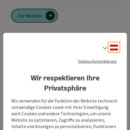
Zur Website
Herzlich Willkommen in unserer
familienfreundlichen, hellen Ferienwohung im 1.
Deuts
Sprach
Stock eines Zweifamilienhauses im Grünen.
Datenschutzerklärung
Die Wohnung ist über einen eigenen Eingang
Wir respektieren Ihre
begehbar und beinhaltet einen kleinen
Privatsphäre
Terrassenplatz im großen, zum Haus gehörenden
Garten.
Wir verwenden für die Funktion der Website technisch
Die Wohnküche und das Schlafzimmer (Bettwäsche
notwendige Cookies sowie mit Ihrer Einwilligung
vorhanden) sind südseitig mit wunderschönen Blick
auch Cookies und andere Technologien, um unsere
auf den Garten ausgerichtet.
Website zu optimieren, Zugriffe zu analysieren,
Im Badezimmer gibt es Föhn und Handtücher.
Inhalte und Anzeigen zu personalisieren, Funktionen