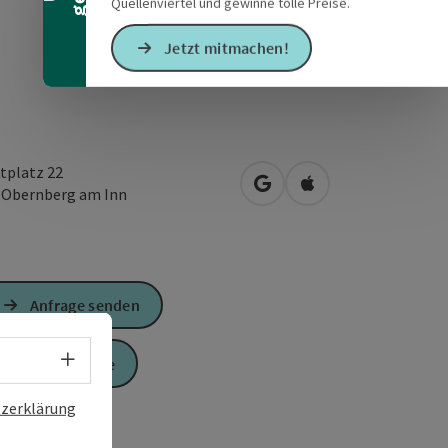
Quellenviertel und gewinne tolle Preise.
Jetzt mitmachen!
tplatz 22
in Google Maps öffnen
in Apple Maps öffn
2
Obernberg am Inn
Anfrage senden
Sprachwahl - Menü öffnen
Zur Website
zerklärung