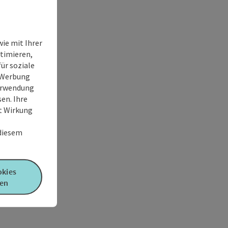
ie mit Ihrer
timieren,
ür soziale
e Werbung
Verwendung
en. Ihre
it Wirkung
 diesem
okies
en