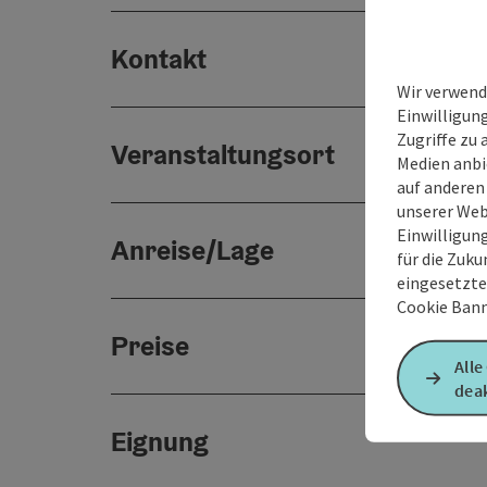
Kontakt
Wir verwend
Einwilligun
Zugriffe zu 
Veranstaltungsort
Medien anbi
auf anderen
unserer Web
Einwilligun
Anreise/Lage
für die Zuku
eingesetzte
Cookie Bann
Preise
Alle
deak
Eignung