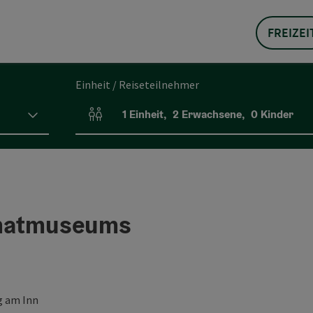
FREIZEI
Einheit / Reiseteilnehmer
1
Einheit
,
2
Erwachsene
,
0
Kinder
Einheitenanzahl und Personenfelder
imatmuseums
 am Inn