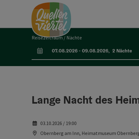
Accesskey
Accesskey
Accesskey
Zum Inhalt
Zur Navigation
Zum Seitenanfang
[0]
[1]
[2]
Reisezeitraum / Nächte
07.08.2026
-
09.08.2026
,
2
Nächte
An- und Abreisefelder
Lange Nacht des He
03.10.2026 / 19:00
Obernberg am Inn, Heimatmuseum Obernberg