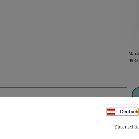
Mark
498
Deutsch
Datenschut