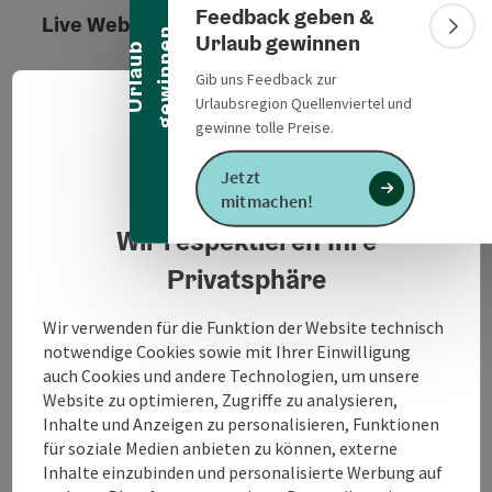
Banner einklappen
Feedback geben &
Live Webcam in ()
n
Bann
Urlaub gewinnen
U
r
l
a
u
b
g
e
w
i
n
n
e
Gib uns Feedback zur
Informationen
Urlaubsregion Quellenviertel und
Deuts
Sprach
gewinne tolle Preise.
Jetzt
Datenschutzerklärung
mitmachen!
Standort
Wir respektieren Ihre
Privatsphäre
Region
,
Wir verwenden für die Funktion der Website technisch
notwendige Cookies sowie mit Ihrer Einwilligung
auch Cookies und andere Technologien, um unsere
Letzte Aktualisierung
Website zu optimieren, Zugriffe zu analysieren,
-
Inhalte und Anzeigen zu personalisieren, Funktionen
für soziale Medien anbieten zu können, externe
Inhalte einzubinden und personalisierte Werbung auf