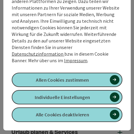
anderen Plattformen zu zeigen. Dazu teilen wir
Informationen zu Ihrer Verwendung unserer Website
Beitrag drucken
In der Nähe
mit unseren Partnern für soziale Medien, Werbung
und Analysen. Ihre Einwilligung zu technisch nicht
notwendigen Cookies können Sie jederzeit mit
powered by
TOURDATA
Wirkung für die Zukunft widerrufen. Weiterführende
Details zu den auf unserer Website eingesetzten
Diensten finden Sie in unserer
Datenschutzinformation
bzw. in diesem Cookie
Banner.
Mehr über uns im
Impressum
.
Allen Cookies zustimmen
Individuelle Einstellungen
B2B Services
B2B 
Alle Cookies deaktivieren
Urlaub planen & Services
Urla