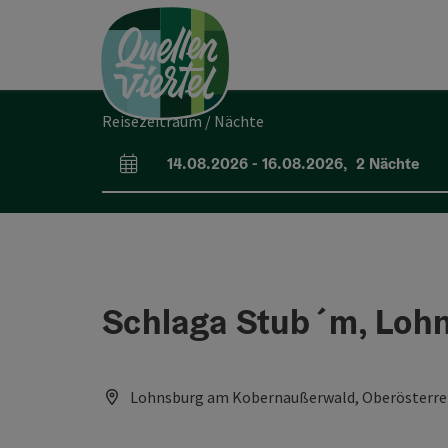
Accesskey
Accesskey
Accesskey
Zum Inhalt
Zur Navigation
Zum Seitenanfang
[0]
[1]
[2]
Reisezeitraum / Nächte
14.08.2026
-
16.08.2026
,
2
Nächte
An- und Abreisefelder
Schlaga Stub´m, Loh
Lohnsburg am Kobernaußerwald, Oberösterrei