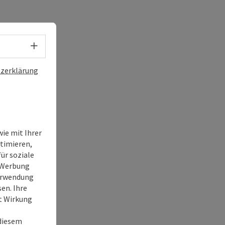
Sprachwahl - Menü öffnen
zerklärung
ie mit Ihrer
timieren,
ür soziale
e Werbung
Verwendung
en. Ihre
it Wirkung
 diesem