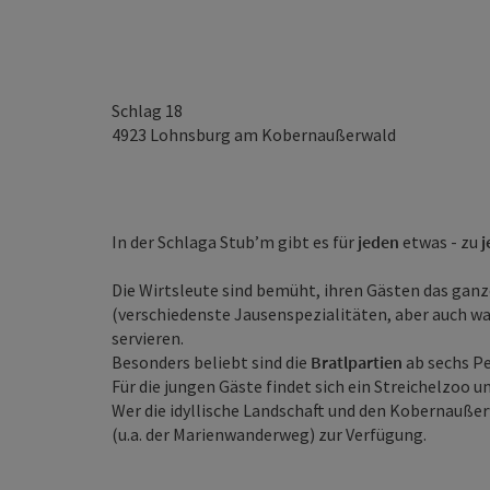
Schlag 18
4923
Lohnsburg am Kobernaußerwald
In der Schlaga Stub’m gibt es für
jeden
etwas - zu
j
Die Wirtsleute sind bemüht, ihren Gästen das ganz
(verschiedenste Jausenspezialitäten, aber auch w
servieren.
Besonders beliebt sind die
Bratlpartien
ab sechs Pe
Für die jungen Gäste findet sich ein Streichelzoo u
Wer die idyllische Landschaft und den Kobernau
(u.a. der Marienwanderweg) zur Verfügung.