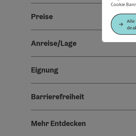
Cookie Bann
Preise
Alle
deak
Anreise/Lage
Eignung
Barrierefreiheit
Mehr Entdecken