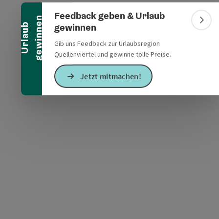
Banner einklappen
Feedback geben & Urlaub
n
Bann
gewinnen
U
r
l
a
u
b
g
e
w
i
n
n
e
Gib uns Feedback zur Urlaubsregion
Quellenviertel und gewinne tolle Preise.
s öffnen
 Maps öffnen
Jetzt mitmachen!