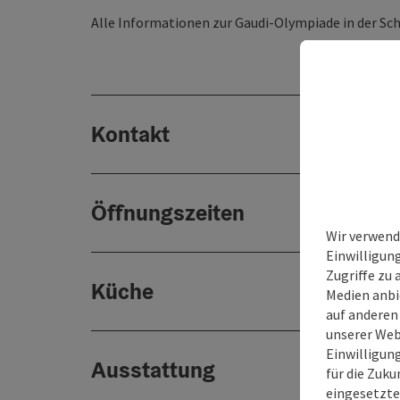
Alle Informationen zur Gaudi-Olympiade in der Sc
Kontakt
Öffnungszeiten
Wir verwend
Einwilligun
Zugriffe zu 
Küche
Medien anbi
auf anderen
unserer Web
Einwilligun
Ausstattung
für die Zuku
eingesetzte