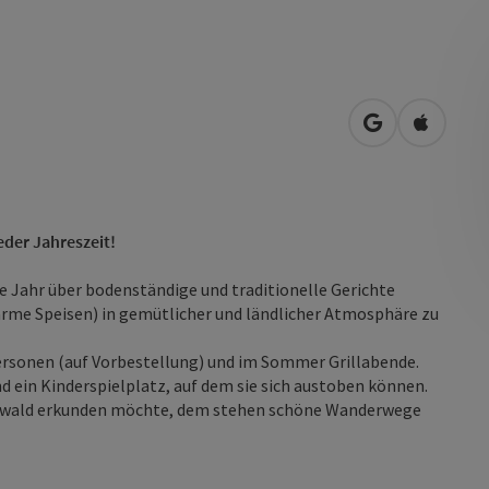
in Google Map
in Apple
eder Jahreszeit!
e Jahr über bodenständige und traditionelle Gerichte
arme Speisen) in gemütlicher und ländlicher Atmosphäre zu
rsonen (auf Vorbestellung) und im Sommer Grillabende.
nd ein Kinderspielplatz, auf dem sie sich austoben können.
ßerwald erkunden möchte, dem stehen schöne Wanderwege