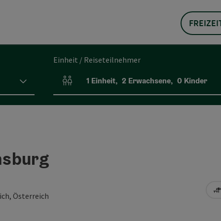
FREIZEI
Einheit / Reiseteilnehmer
1
Einheit
,
2
Erwachsene
,
0
Kinder
Einheitenanzahl und Personenfelder
nsburg
ch, Österreich