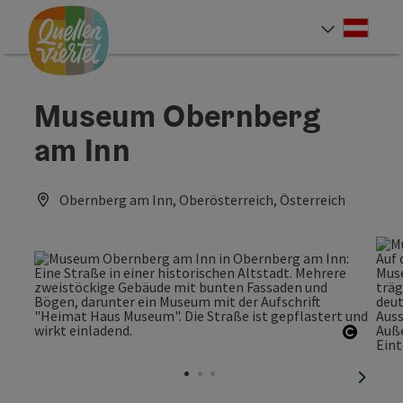
Accesskey
Accesskey
Accesskey
Zum Inhalt
Zur Navigation
Zum Seitenanfang
[0]
[1]
[2]
Deut
Sprach
Museum Obernberg
am Inn
Obernberg am Inn, Oberösterreich, Österreich
Copyri
nächst