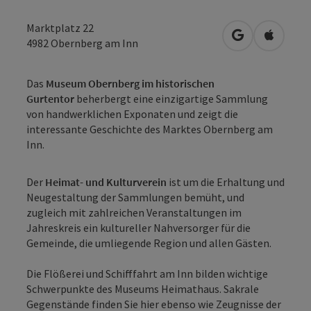
Marktplatz 22
in Google Map
in Apple
4982
Obernberg am Inn
Das
Museum Obernberg im historischen
Gurtentor
beherbergt eine einzigartige Sammlung
von handwerklichen Exponaten und zeigt die
interessante Geschichte des Marktes Obernberg am
Inn.
Der
Heimat- und Kulturverein
ist um die Erhaltung und
Neugestaltung der Sammlungen bemüht, und
zugleich mit zahlreichen Veranstaltungen im
Jahreskreis ein kultureller Nahversorger für die
Gemeinde, die umliegende Region und allen Gästen.
Die Flößerei und Schifffahrt am Inn bilden wichtige
Schwerpunkte des Museums Heimathaus. Sakrale
Gegenstände finden Sie hier ebenso wie Zeugnisse der