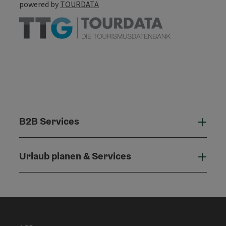
powered by
TOURDATA
B2B Services
B2B 
Urlaub planen & Services
Urla