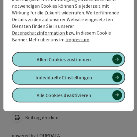
notwendigen Cookies können Sie jederzeit mit
Anreise/Lage
Wirkung für die Zukunft widerrufen. Weiterführende
Details zu den auf unserer Website eingesetzten
Diensten finden Sie in unserer
Preise
Datenschutzinformation
bzw. in diesem Cookie
Banner.
Mehr über uns im
Impressum
.
Eignung
Allen Cookies zustimmen
Barrierefreiheit
Individuelle Einstellungen
Alle Cookies deaktivieren
PDF erstellen
In der Nähe
Beitrag drucken
powered by
TOURDATA