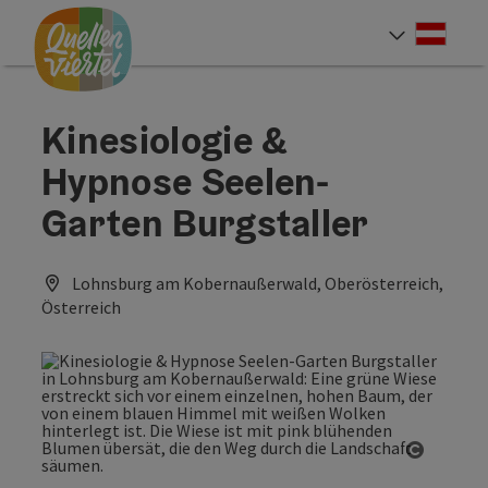
Accesskey
Accesskey
Accesskey
Zum Inhalt
Zur Navigation
Zum Seitenanfang
[0]
[1]
[2]
Deut
Sprach
Kinesiologie &
Hypnose Seelen-
Garten Burgstaller
Lohnsburg am Kobernaußerwald, Oberösterreich,
Österreich
Copyrig