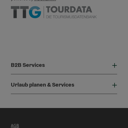
B2B Services
B2B 
Urlaub planen & Services
Urla
AGB