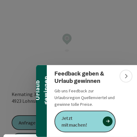
Banner einklappen
Feedback geben &
n
Bann
Urlaub gewinnen
U
r
l
a
u
b
g
e
w
i
n
n
e
Gib uns Feedback zur
Kemating 35
Urlaubsregion Quellenviertel und
in Google Maps
in Apple 
4923
Lohnsburg am Kobernaußerwald
gewinne tolle Preise.
Jetzt
Anfrage senden
mitmachen!