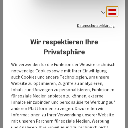
Zur Website
Deuts
Sprach
Datenschutzerklärung
Leistungen:
Wir respektieren Ihre
Kinesiologie
Privatsphäre
Hypnotische Kommunikation und Trancereise
Aromatherapie
Wir verwenden für die Funktion der Website technisch
Psychologische Beratung
notwendige Cookies sowie mit Ihrer Einwilligung
auch Cookies und andere Technologien, um unsere
Website zu optimieren, Zugriffe zu analysieren,
Inhalte und Anzeigen zu personalisieren, Funktionen
für soziale Medien anbieten zu können, externe
Kontakt
Inhalte einzubinden und personalisierte Werbung auf
anderen Plattformen zu zeigen. Dazu teilen wir
Informationen zu Ihrer Verwendung unserer Website
Öffnungszeiten
mit unseren Partnern für soziale Medien, Werbung
und Analysen. Ihre Einwilligung zu technisch nicht