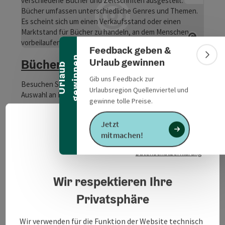
Banner einklappen
Copyrig
Feedback geben &
n
Bann
Urlaub gewinnen
Bücherei Mettmach
U
r
l
a
u
b
g
e
w
i
n
n
e
Gib uns Feedback zur
Besuchen Sie uns und bestaunen Sie unsere vielfältige
Urlaubsregion Quellenviertel und
Auswahl an Büchern!
gewinne tolle Preise.
Mettmach
Jetzt
Öffnungszeiten
Montag geöffnet
Dienstag geöffnet
Mittwoch geöffnet
Donnerstag geöffnet
Freitag geöffnet
Samstag geöffnet
Sonntag geöffnet
Feiertag geöffnet
MO
DI
MI
DO
FR
SA
SO
FE
Deuts
Sprach
mitmachen!
Datenschutzerklärung
Wir respektieren Ihre
Privatsphäre
Wir verwenden für die Funktion der Website technisch