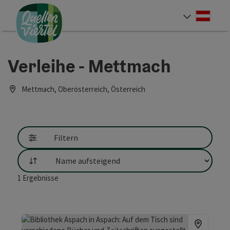
Accesskey
Accesskey
Accesskey
Zum Inhalt
Zur Navigation
Zum Seitenanfang
[0]
[1]
[2]
Deut
Sprach
Verleihe - Mettmach
Mettmach, Oberösterreich, Österreich
Filtern
Sortierung
1
Ergebnisse