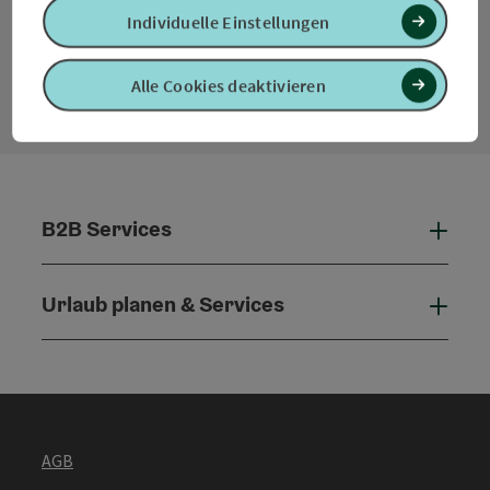
Individuelle Einstellungen
Kontaktformular
Konta
Alle Cookies deaktivieren
B2B Services
B2B 
Urlaub planen & Services
Urla
AGB