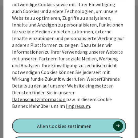
notwendige Cookies sowie mit Ihrer Einwilligung
auch Cookies und andere Technologien, um unsere
Website zu optimieren, Zugriffe zu analysieren,
Inhalte und Anzeigen zu personalisieren, Funktionen
Kontakt
für soziale Medien anbieten zu können, externe
Inhalte einzubinden und personalisierte Werbung auf
anderen Plattformen zu zeigen. Dazu teilen wir
Informationen zu Ihrer Verwendung unserer Website
Tourismusverband Quellenviertel
mit unseren Partnern für soziale Medien, Werbung
und Analysen. Ihre Einwilligung zu technisch nicht
Promenade 2
notwendigen Cookies können Sie jederzeit mit
4701 Bad Schallerbach
Wirkung für die Zukunft widerrufen. Weiterführende
Details zu den auf unserer Website eingesetzten
Diensten finden Sie in unserer
+43 7249 42071 0
Datenschutzinformation
bzw. in diesem Cookie
Banner.
Mehr über uns im
Impressum
.
info@quellenviertel.at
Allen Cookies zustimmen