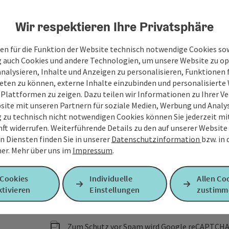
Wir respektieren Ihre Privatsphäre
Ihre Nachricht
en für die Funktion der Website technisch notwendige Cookies sow
g auch Cookies und andere Technologien, um unsere Website zu op
analysieren, Inhalte und Anzeigen zu personalisieren, Funktionen f
eten zu können, externe Inhalte einzubinden und personalisiert
 Plattformen zu zeigen. Dazu teilen wir Informationen zu Ihrer 
Felder mit
*
sind Pflichtfelder
site mit unseren Partnern für soziale Medien, Werbung und Analys
g zu technisch nicht notwendigen Cookies können Sie jederzeit m
Vorname
Nachname
nft widerrufen. Weiterführende Details zu den auf unserer Website
n Diensten finden Sie in unserer
Datenschutzinformation
bzw. in
er.
Mehr über uns im
Impressum
.
Unverbindliche Anfrage
*
 Cookies
Individuelle
Allen Co
tivieren
Einstellungen
zustimm
Zum Schutz vor Spam wird Google reCAPTCHA