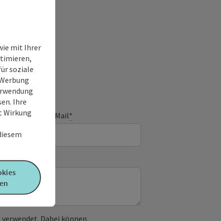
ie mit Ihrer
timieren,
ür soziale
e Werbung
Verwendung
en. Ihre
it Wirkung
E-Mail
*
 diesem
okies
en
 verwendet. Dabei können