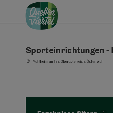
Accesskey
Accesskey
Accesskey
Zum Inhalt
Zur Navigation
Zum Seitenanfang
[0]
[1]
[2]
Sporteinrichtungen -
Mühlheim am Inn, Oberösterreich, Österreich