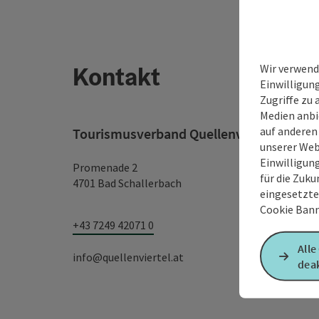
Kontakt
Wir verwend
Einwilligun
Zugriffe zu 
Medien anbi
auf anderen
Tourismusverband Quellenviertel
unserer Web
Einwilligun
Promenade 2
für die Zuku
4701 Bad Schallerbach
eingesetzte
Cookie Bann
+43 7249 42071 0
Alle
info@quellenviertel.at
deak