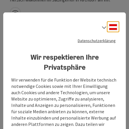
W-Lan (kostenlos)
Deuts
Sprach
Datenschutzerklärung
Wir respektieren Ihre
Privatsphäre
Wir verwenden für die Funktion der Website technisch
notwendige Cookies sowie mit Ihrer Einwilligung
Schiessl's Gästehof
auch Cookies und andere Technologien, um unsere
Website zu optimieren, Zugriffe zu analysieren,
Kirchdorf am Inn
Inhalte und Anzeigen zu personalisieren, Funktionen
Privatzimmer
für soziale Medien anbieten zu können, externe
Inhalte einzubinden und personalisierte Werbung auf
Willkommen im Schiessl's Gästehof! - Bei uns können Sie
anderen Plattformen zu zeigen. Dazu teilen wir
alleine, zu zweit, in Gruppen bis zu 8 Personen und vor allem