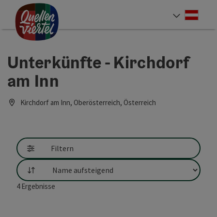
Accesskey
Accesskey
Accesskey
Zum Inhalt
Zur Navigation
Zum Seitenanfang
[0]
[1]
[2]
Deut
Sprach
Unterkünfte - Kirchdorf
am Inn
Kirchdorf am Inn, Oberösterreich, Österreich
Filtern
Sortierung
4
Ergebnisse