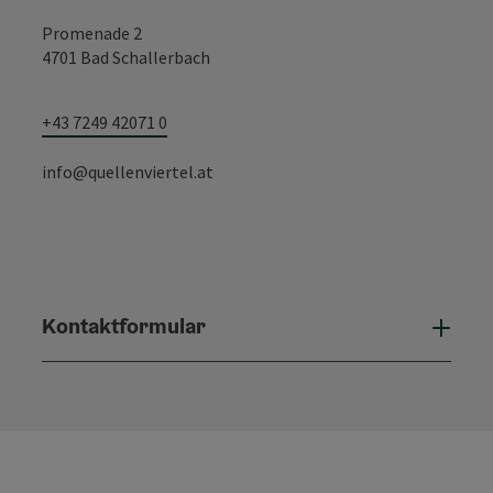
Promenade 2
4701 Bad Schallerbach
+43 7249 42071 0
info@quellenviertel.at
Kontaktformular
Konta